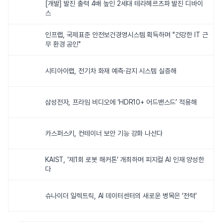
[개발] 발진 출력 4배 높인 2세대 테라헤르츠파 발진 디바이
스
인프랩, 국제표준 안전보건경영시스템 획득하며 "건강한 IT 근
무 환경 공인"
시티아이랩, 전기차 화재 예측·감지 시스템 실증해
삼성전자, 프라임 비디오에 ‘HDR10+ 어드밴스드’ 적용해
카스퍼스키, 컨테이너 보안 기능 강화 나선다
KAIST, '제1회 로봇 해커톤' 개최하며 피지컬 AI 인재 양성한
다
슈나이더 일렉트릭, AI 데이터센터의 새로운 병목은 ‘전력’