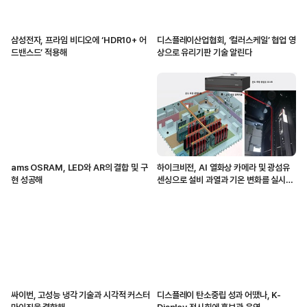
삼성전자, 프라임 비디오에 ‘HDR10+ 어
디스플레이산업협회, ‘컬러스케일’ 협업 영
드밴스드’ 적용해
상으로 유리기판 기술 알린다
ams OSRAM, LED와 AR의 결합 및 구
하이크비전, AI 열화상 카메라 및 광섬유
현 성공해
센싱으로 설비 과열과 기온 변화를 실시간
감지해
싸이번, 고성능 냉각 기술과 시각적 커스터
디스플레이 탄소중립 성과 어땠나, K-