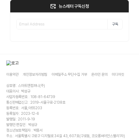
뉴스레터 구독신청
구독
이용약관
개인정보처리방침
이메일주소 무단수집 거부
온라인 문의
미디어킷
상호명 : 스마트앤컴퍼니(주)
대표이사 : 박성규
사업자등록번호 : 108-81-64739
통신판매업신고 : 2019-서울구로-2138호
등록번호 : 서울,아55203
등록일자 : 2023-12-6
발행일 : 2011-9-19
발행인·편집인 : 박성규
청소년보호책임자 : 박종서
주소 : 서울특별시 구로구 디지털로 34길 43, 607호(구로동, 코오롱싸이언스밸리1차)