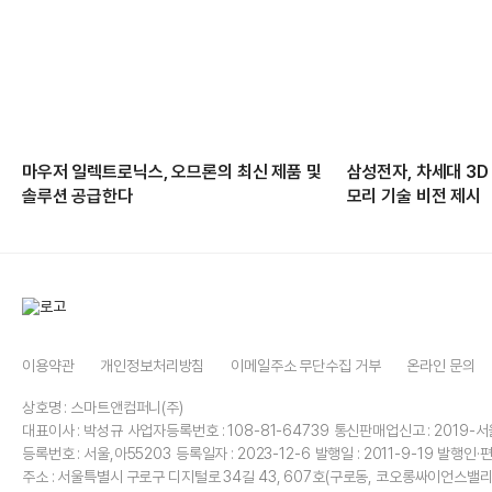
마우저 일렉트로닉스, 오므론의 최신 제품 및
삼성전자, 차세대 3D
솔루션 공급한다
모리 기술 비전 제시
이용약관
개인정보처리방침
이메일주소 무단수집 거부
온라인 문의
상호명 : 스마트앤컴퍼니(주)
대표이사 : 박성규
사업자등록번호 : 108-81-64739
통신판매업신고 : 2019-서
등록번호 : 서울,아55203
등록일자 : 2023-12-6
발행일 : 2011-9-19
발행인·편
주소 : 서울특별시 구로구 디지털로 34길 43, 607호(구로동, 코오롱싸이언스밸리