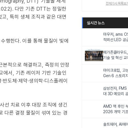
ography, DTT)' 기술을 세계
전체기사 목록보
 2022). 다만 기존 DTT는 정밀한
고, 특히 생체 조직과 같은 대면
실시간 뉴스
마우저, ams 
적외선 LED 공급
 수행한다. 이를 통해 물질이 빛에
니터링 및 탑승
메가존클라우드, 
기술 및 혁신 교
인재 양성한다
를 근본적으로 해결하고, 측정의 안정
마이크로칩, 고성
교에서, 기존 레이저 기반 기술인
Gen 6 스토리
과학·반도체·제약·생의학·디스플레이
연해
삼성전자, FMS
대 3D 메모리 
비전 제시
방사선 치료 이후 대장 조직에 생긴
AMD 잭 후인 부
2026 개막 기
 다른 결정 물질이 섞여 있는 경
솔트웨어, AI에