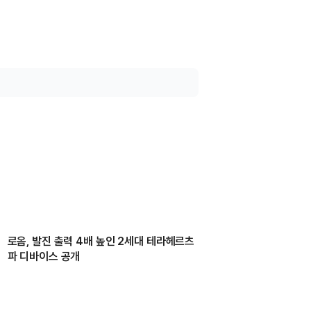
로옴, 발진 출력 4배 높인 2세대 테라헤르츠
파 디바이스 공개