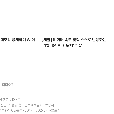
 메모리 공개하며 AI 메
[개발] 데이터 속도 맞춰 스스로 반응하는
'카멜레온 AI 반도체' 개발
미디어킷
울구로-2138호
집인 : 박성규
청소년보호책임자 : 박종서
1차)
P : 02-841-0017
F : 02-841-0584