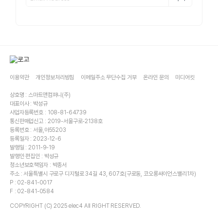
이용약관
개인정보처리방침
이메일주소 무단수집 거부
온라인 문의
미디어킷
상호명 : 스마트앤컴퍼니(주)
대표이사 : 박성규
사업자등록번호 : 108-81-64739
통신판매업신고 : 2019-서울구로-2138호
등록번호 : 서울,아55203
등록일자 : 2023-12-6
발행일 : 2011-9-19
발행인·편집인 : 박성규
청소년보호책임자 : 박종서
주소 : 서울특별시 구로구 디지털로 34길 43, 607호(구로동, 코오롱싸이언스밸리1차)
P : 02-841-0017
F : 02-841-0584
COPYRIGHT (C) 2025 elec4 All RIGHT RESERVED.