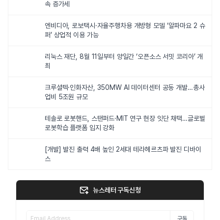
속 증가세
엔비디아, 로보택시·자율주행차용 개방형 모델 ‘알파마요 2 슈
퍼’ 상업적 이용 가능
리눅스 재단, 8월 11일부터 양일간 ‘오픈소스 서밋 코리아’ 개
최
크루셜텍·인화자산, 350MW AI 데이터센터 공동 개발…총사
업비 5조원 규모
테솔로 로봇핸드, 스탠퍼드·MIT 연구 현장 잇단 채택…글로벌
로봇학습 플랫폼 입지 강화
[개발] 발진 출력 4배 높인 2세대 테라헤르츠파 발진 디바이
스
뉴스레터 구독신청
구독