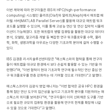
이번 계약에 따라 연구자들은 IBS의 HPC(high-performance
computing) 시스템인 올라프(Olaf)와 알레프(Aleph)에서 매트랩 패
러렐 서버(MATLAB Parallel Server)를 활용해 대규모 매트랩 워크
로드를 실행할 수 있으며, 이를 통해 고성능 연산 및 연산 집약적 시뮬레
이션이 가능해졌다. 또한 매트랩의 병렬 컴퓨팅을 활용한 대규모 데이터
분석, 모델링, 알고리즘 개발 등 복잡한 연구 워크플로우를 수학, 물리
학, 화학, 생명과학을 아우르는 다양한 기초과학 분야에 걸쳐 수행할 수
있다.
IBS 김경훈 리서치솔루션센터장은 "매스웍스와의 협력을 통해 연구자
들이 매트랩을 대규모 환경에서 보다 손쉽게 활용할 수 있는 기반을 마
련했다"며, "이번 협력이 현대 기초과학 연구에 필수적인 연산 중심 연
구 워크플로우를 한층 강화하는 데 기여할 것으로 기대한다"고 말했다.
매스웍스코리아 김광식 영업 매니저는 "이번 협약은 공유 HPC 환경을
통해 첨단 연산 도구의 접근성을 높이고 기초과학 분야를 지원하려는 매
스웍스의 의지를 보여준다"며, “연구자들이 이미 신뢰해온 도구를 기반
으로 필요한 규모의 컴퓨팅 환경을 활용해 연구의 한계를 확장해 나갈
수 있을 것으로 기대한다”고 말했다.