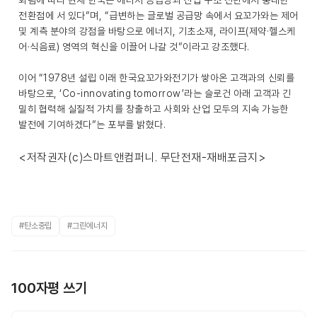
화됨에 따라 현재 한국은 에너지 공급망과 산업 구조 전반에서 중대한
전환점에 서 있다”며, “급변하는 글로벌 공급망 속에서 요꼬가와는 제어
및 계측 분야의 강점을 바탕으로 에너지, 기초소재, 라이프(제약·헬스케
어·식음료) 영역의 혁신을 이끌어 나갈 것”이라고 강조했다.
이어 “1978년 설립 이래 한국요꼬가와전기가 쌓아온 고객과의 신뢰를
바탕으로, ‘Co-innovating tomorrow’라는 슬로건 아래 고객과 긴
밀히 협력해 실질적 가치를 창출하고 사회와 산업 모두의 지속 가능한
발전에 기여하겠다”는 포부를 밝혔다.
<저작권자(c)스마트앤컴퍼니. 무단전재-재배포금지>
#탄소중립
#그린에너지
100자평 쓰기