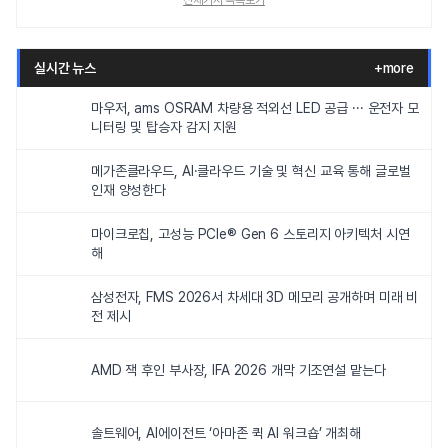
전체기사 목록보기
실시간 뉴스
+more
마우저, ams OSRAM 차량용 적외선 LED 공급 ··· 운전자 모
니터링 및 탑승자 감지 지원
메가존클라우드, AI·클라우드 기술 및 혁신 교육 통해 글로벌
인재 양성한다
마이크로칩, 고성능 PCIe® Gen 6 스토리지 아키텍처 시연
해
삼성전자, FMS 2026서 차세대 3D 메모리 공개하며 미래 비
전 제시
AMD 잭 후인 부사장, IFA 2026 개막 기조연설 맡는다
솔트웨어, AI에이전트 ‘아마존 퀵 AI 워크숍’ 개최해