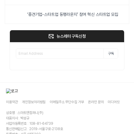
‘중견기업-스타트업 동행라운지’ 참여 혁신 스타트업 모집
뉴스레터 구독신청
구독
이용약관
개인정보처리방침
이메일주소 무단수집 거부
온라인 문의
미디어킷
상호명 : 스마트앤컴퍼니(주)
대표이사 : 박성규
사업자등록번호 : 108-81-64739
통신판매업신고 : 2019-서울구로-2138호