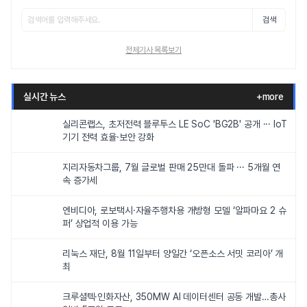
검색
전체기사 목록보기
실시간 뉴스
+more
실리콘랩스, 초저전력 블루투스 LE SoC 'BG2B' 공개 ··· IoT
기기 전력 효율·보안 강화
지리자동차그룹, 7월 글로벌 판매 25만대 돌파 ··· 5개월 연
속 증가세
엔비디아, 로보택시·자율주행차용 개방형 모델 ‘알파마요 2 슈
퍼’ 상업적 이용 가능
리눅스 재단, 8월 11일부터 양일간 ‘오픈소스 서밋 코리아’ 개
최
크루셜텍·인화자산, 350MW AI 데이터센터 공동 개발…총사