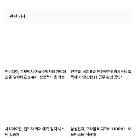
관련 기사
엔비디아, 로보택시·자율주행차용 개방형
인프랩, 국제표준 안전보건경영시스템 획
모델 ‘알파마요 2 슈퍼’ 상업적 이용 가능
득하며 "건강한 IT 근무 환경 공인"
시티아이랩, 전기차 화재 예측·감지 시스
삼성전자, 프라임 비디오에 ‘HDR10+ 어
템 실증해
드밴스드’ 적용해