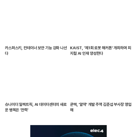
카스퍼스키, 컨테이너 보안 기능 강화 나선
KAIST, '제1회 로봇 해커톤' 개최하며 피
다
지컬 AI 인재 양성한다
슈나이더 일렉트릭, AI 데이터센터의 새로
쿤텍, ‘알약’ 개발 주역 김준섭 부사장 영입
운 병목은 ‘전력’
해