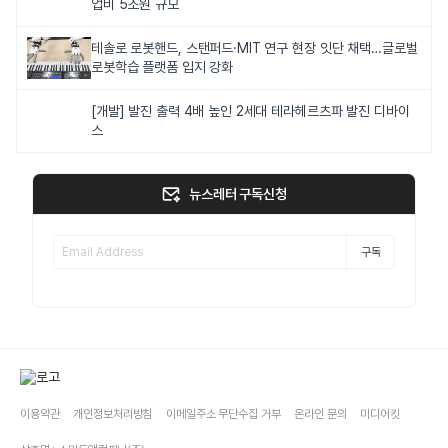
업비 5조원 규모
테솔로 로봇핸드, 스탠퍼드·MIT 연구 현장 잇단 채택…글로벌
로봇학습 플랫폼 입지 강화
[개발] 발진 출력 4배 높인 2세대 테라헤르츠파 발진 디바이
스
뉴스레터 구독신청
구독
이용약관
개인정보처리방침
이메일주소 무단수집 거부
온라인 문의
미디어킷