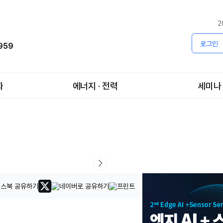
2
로그인
1959
화
에너지 · 전력
세미나