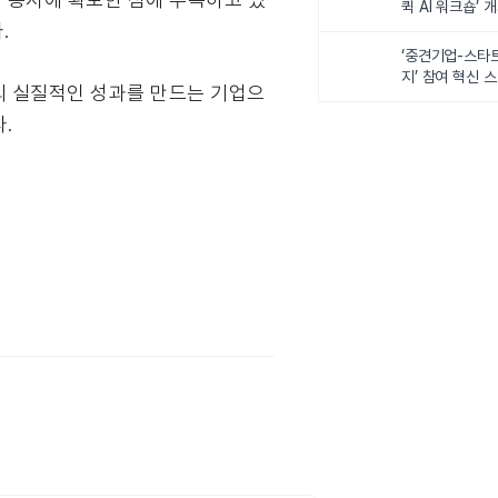
퀵 AI 워크숍’ 
.
‘중견기업-스타
지’ 참여 혁신 
의 실질적인 성과를 만드는 기업으
.