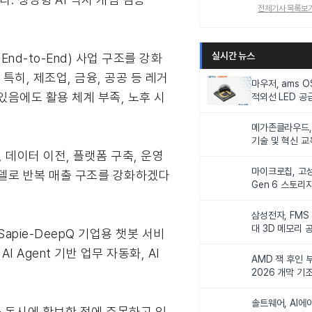
전체기사 목록보
실시간 뉴스
d-to-End) 사업 구조를 강화
특히, 제조업, 금융, 공공 등 레거
마우저, ams 
음에도 활용 체계 부족, 노후 시
적외선 LED 공급
니터링 및 탑승
메가존클라우드, 
기술 및 혁신 교
 데이터 이전, 플랫폼 구축, 운영
인재 양성한다
마이크로칩, 고성
모델로 반복 매출 구조를 강화하겠다
Gen 6 스토리
연해
삼성전자, FMS
대 3D 메모리 
Sapie-DeepQ 기업용 챗봇 서비
비전 제시
I Agent 기반 업무 자동화, AI
AMD 잭 후인 부
2026 개막 기
솔트웨어, AI에
을 동시에 확보한 점에 주목하고 있