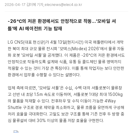
2026-04-17 김미혜 기자, elecnews@elec4.co.kr
-26℃의 저온 환경에서도 안정적으로 작동...‘모바일 셔
틀’에 AI 에이전트 기능 탑재
LG CNS(대표 현신균)가 4월 13일(현지시간) 미국 애틀랜타에서 개막
한 북미 최대 규모 물류 전시회 ‘모덱스(Modex) 2026’에서 물류 자동
화 로봇 ‘모바일 셔틀’을 공개했다. 이 제품은 -26℃의 저온 환경에서도
안정적으로 작동하도록 설계돼 식품, 유통 등 콜드체인 물류 영역까지
적용할 수 있는 것이 가장 큰 특징이다. 이를 통해 작업자는 보다 안전한
환경에서 업무를 수행할 수 있다는 설명이다.
업체 측에 따르면, ‘모바일 셔틀’은 수십, 수백 대의 셔틀로봇이 물류창
고 선반 내 초당 1.5m 속도로 이동하며, 셔틀로봇 1대당 최대 1500kg
의 물품을 적재할 수 있다. 전후좌우 및 수직 이동이 가능한 4Way
Shuttle 구조로 경로 제약을 최소화하고, 물류 흐름을 유연하게 구성해
처리 효율을 극대화한다. 고밀도 보관 구조를 통해 기존 전후 두 방향 중
심 물류설비 대비 30% 이상의 물품 저장 효율을 구현한다.