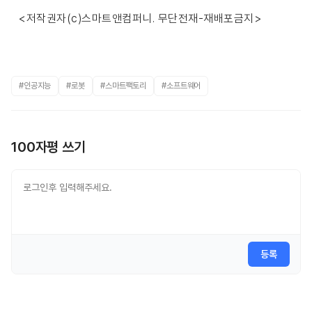
<저작권자(c)스마트앤컴퍼니. 무단전재-재배포금지>
#인공지능
#로봇
#스마트팩토리
#소프트웨어
100자평 쓰기
등록