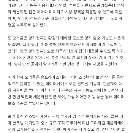
가됐다. 이 기능은 사용자 ID와 역할, 맥락을 기반으로 중앙집중형 방식
의 세분화된 접근 제어와 데이터 가시성 정책을 적용할 수 있도록 지원
하며, AI 에이전트와 기존 애플리케이션 모두에서 민감 데이터 노출 위
험을 낮추도록 설계됐다.
또 오라클은 양자컴퓨팅 환경에 대비한 포스트 양자 암호 기능도 새롭게
도입했다고 밝혔다. 이를 통해 현재 암호화된 데이터를 미리 수집해 두
었다가 향후 양자컴퓨팅으로 해독하려는 위협에 대응할 수 있도록 하고,
TLS 1.3 기반의 양자 내성 하이브리드 키 교환과 AES-256 기반 암호
화, 양자 안전 공개키 알고리즘 기반 인증 및 디지털 서명을 지원한다.
이와 함께 오라클은 온프레미스 데이터베이스 전반의 보안 상태를 통합
적으로 관리할 수 있는 데이터베이스 보안 센트럴 기능과, 랜섬웨어 대
응 복원력을 높이기 위한 데이터 무손실 복구 기능도 강화했다. 정책 기
반 불변 백업과 세분화된 접근 제어, 가상 에어갭 기능 등을 통해 데이터
보호 수준을 높였다는 것이다.
홀거 뮬러 컨스텔레이션 리서치 부사장 겸 수석 분석가는 “오라클은 이
미 글로벌 대기업과 중소 규모 조직 모두에서 미션 크리티컬 애플리케이
션의 고가용성을 지원하는 데이터베이스로 자리 잡고 있다”며, “이번 발