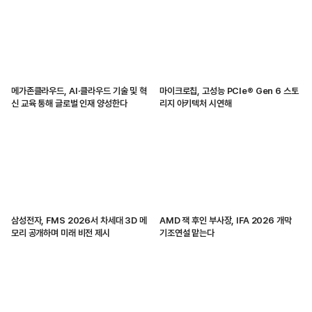
메가존클라우드, AI·클라우드 기술 및 혁
마이크로칩, 고성능 PCIe® Gen 6 스토
신 교육 통해 글로벌 인재 양성한다
리지 아키텍처 시연해
삼성전자, FMS 2026서 차세대 3D 메
AMD 잭 후인 부사장, IFA 2026 개막
모리 공개하며 미래 비전 제시
기조연설 맡는다