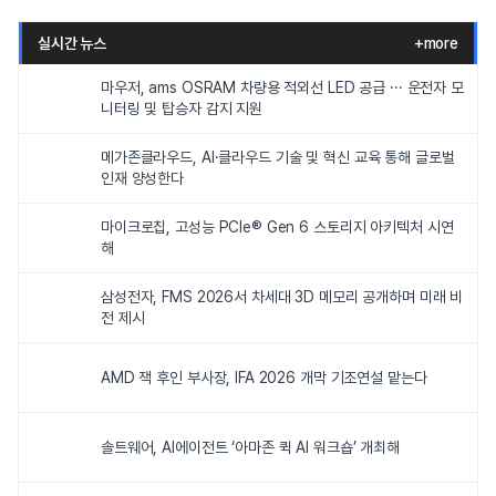
실시간 뉴스
+more
마우저, ams OSRAM 차량용 적외선 LED 공급 ··· 운전자 모
니터링 및 탑승자 감지 지원
메가존클라우드, AI·클라우드 기술 및 혁신 교육 통해 글로벌
인재 양성한다
마이크로칩, 고성능 PCIe® Gen 6 스토리지 아키텍처 시연
해
삼성전자, FMS 2026서 차세대 3D 메모리 공개하며 미래 비
전 제시
AMD 잭 후인 부사장, IFA 2026 개막 기조연설 맡는다
솔트웨어, AI에이전트 ‘아마존 퀵 AI 워크숍’ 개최해