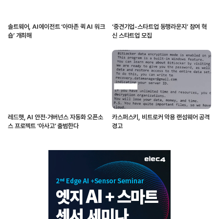
솔트웨어, AI에이전트 ‘아마존 퀵 AI 워크
‘중견기업-스타트업 동행라운지’ 참여 혁
숍’ 개최해
신 스타트업 모집
레드햇, AI 안전·거버넌스 자동화 오픈소
카스퍼스키, 비트로커 악용 랜섬웨어 공격
스 프로젝트 ‘아사고’ 출범한다
경고