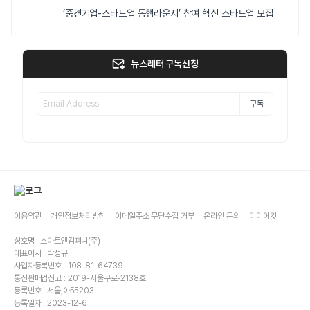
‘중견기업-스타트업 동행라운지’ 참여 혁신 스타트업 모집
뉴스레터 구독신청
구독
이용약관
개인정보처리방침
이메일주소 무단수집 거부
온라인 문의
미디어킷
상호명 : 스마트앤컴퍼니(주)
대표이사 : 박성규
사업자등록번호 : 108-81-64739
통신판매업신고 : 2019-서울구로-2138호
등록번호 : 서울,아55203
등록일자 : 2023-12-6