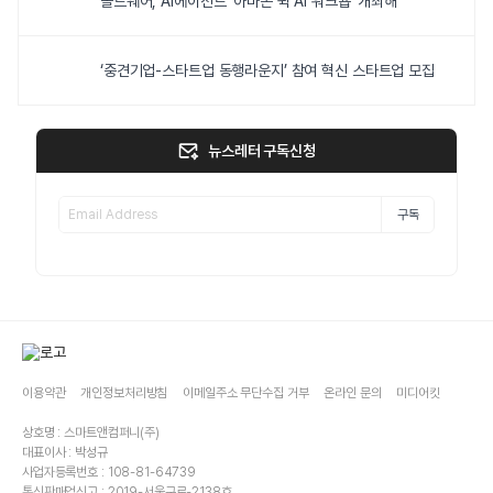
솔트웨어, AI에이전트 ‘아마존 퀵 AI 워크숍’ 개최해
‘중견기업-스타트업 동행라운지’ 참여 혁신 스타트업 모집
뉴스레터 구독신청
구독
이용약관
개인정보처리방침
이메일주소 무단수집 거부
온라인 문의
미디어킷
상호명 : 스마트앤컴퍼니(주)
대표이사 : 박성규
사업자등록번호 : 108-81-64739
통신판매업신고 : 2019-서울구로-2138호