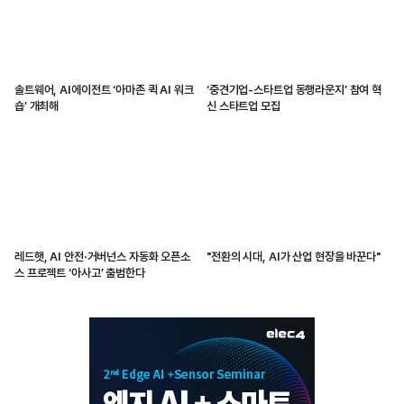
솔트웨어, AI에이전트 ‘아마존 퀵 AI 워크
‘중견기업-스타트업 동행라운지’ 참여 혁
숍’ 개최해
신 스타트업 모집
레드햇, AI 안전·거버넌스 자동화 오픈소
"전환의 시대, AI가 산업 현장을 바꾼다"
스 프로젝트 ‘아사고’ 출범한다