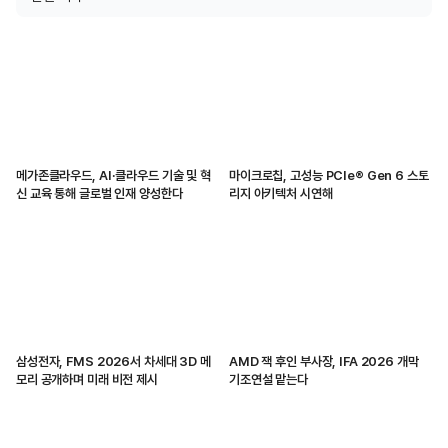
메가존클라우드, AI·클라우드 기술 및 혁
마이크로칩, 고성능 PCIe® Gen 6 스토
신 교육 통해 글로벌 인재 양성한다
리지 아키텍처 시연해
삼성전자, FMS 2026서 차세대 3D 메
AMD 잭 후인 부사장, IFA 2026 개막
모리 공개하며 미래 비전 제시
기조연설 맡는다