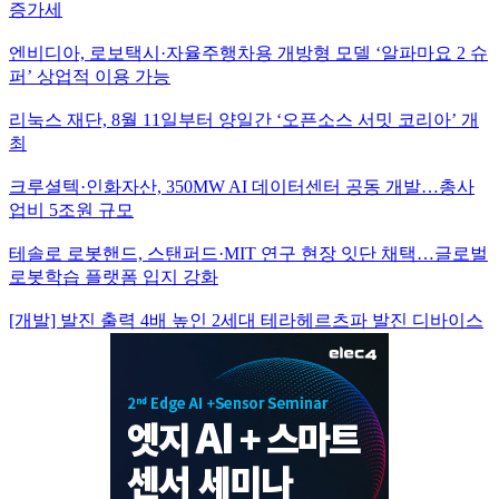
증가세
엔비디아, 로보택시·자율주행차용 개방형 모델 ‘알파마요 2 슈
퍼’ 상업적 이용 가능
리눅스 재단, 8월 11일부터 양일간 ‘오픈소스 서밋 코리아’ 개
최
크루셜텍·인화자산, 350MW AI 데이터센터 공동 개발…총사
업비 5조원 규모
테솔로 로봇핸드, 스탠퍼드·MIT 연구 현장 잇단 채택…글로벌
로봇학습 플랫폼 입지 강화
[개발] 발진 출력 4배 높인 2세대 테라헤르츠파 발진 디바이스