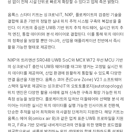
성 없이 전체 시설 단위로 빠르게 확장할 수 있다고 업체 측은 밝혔다.
옴록스 스타터 키트는 싱크로닉IT, NXP, 플로케이트의 검증된 기술을
결합해 표준 기반의 정밀한 실내 위치 추적 시스템 구축의 복잡성을 줄
인다. 이 키트의 중심은 UWB 기반 위치 추적 하드웨어, 실시간 위치 추
적 엔진, 통합 데이터와 분석 레이어로 결합된다. 이를 통해 위치 데이터
의 정확성을 보장할 뿐만 아니라, 산업용 애플리케이션 전반에서 즉시
활용 가능한 형태로 제공한다.
NXP의 트리멘션 SR048 UWB SoC와 MCX W72 무선 MCU 기반
의 싱크로닉IT 충전식 UWB 웨어러블 태그와 앵커는 고정밀 실시간 위
치 데이터를 제공하며, 산업 환경에 원활하게 통합될 수 있도록 다양한
연결 옵션을 지원한다. 옴록스 코어 존(Core Zone) V2.1 소프트웨어
스택의 일부로 제공되는 싱크로닉IT의 오토토폴로지(autotopology)
위치 엔진은 다양한 활용 사례에 걸쳐 신속한 구축과 확장 가능한 위치
측정 성능을 보장한다. 플로케이트의 딥허브 미들웨어와 선택형 분석 레
이어는 이러한 실시간 위치 데이터를 실행 가능한 인사이트로 전환해,
단순한 추적을 넘어 최적화와 의사결정 단계까지 지원한다. 해당 키트는
옴록스 에어 8(omlox air 8)과 같은 업계 표준 UWB 프로파일을 지원
하고, FiRa 기반 모바일 내비게이션과의 연동을 위한 명확한 로드맵을
제공함으로써, 새롭게 발전하는 위치 생태계와 함께 진화하도록 설계된