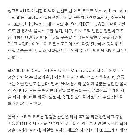
싱크로닉IT의 매니징 디렉터 빈센트 반 데르 로흐트(Vincent van der
Locht)는 “고정밀 산업용 위치 추적을 구현하려면 하드웨어, 소프트웨
어, 표준 간의 긴밀한 연계가 필요하다”며, “NXP의 UWB 기술을 기반
으로 한 당사의 옴록스 호환 앵커, 태그, 위치 추적 엔진은 정밀하고 확
장 가능한 UWB 기반 RTLS를 구축할 수 있는 원활한 경로를 제공한
다”고 밝혔다. 이어, “이 키트는 고객이 산업 환경 전반에서 정밀 위치
추적 기술을 쉽고, 미래 지향적으로 도입할 수 있는 방법을 지원한다”고
말했다.
플로케이트의 CEO 마티아스 요스트(Matthias Joest)는 “상호운용
성은 신뢰할 수 있으며 확장 가능한 위치 인텔리전스의 핵심이며, 옴록
스는 이를 현실로 만든다. 딥허브®와 당사의 분석 제품군을 통합한 옴록
스 스타터 키트는 표준 기반의 단일 플랫폼을 통해 정밀하고 다양한 기
술 위치 데이터를 제공함으로써, RTLS 도입을 가로막던 주요 장벽을
해소한다”고 말했다.
옴록스 스타터 키트는 정밀한 산업용 위치 추적을 위한 완전하고 구성
가능한 RTLS 시스템을 신속하게 구축할 수 있도록 지원한다. 또한 확장
성을 고려해 설계돼, 파일럿 설치는 새로운 하드웨어나 소프트웨어 재작