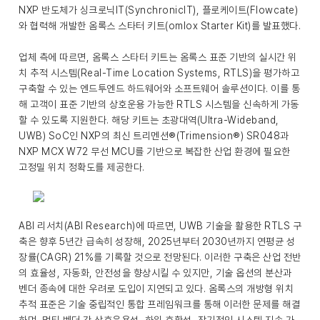
NXP 반도체가 싱크로닉IT(SynchronicIT), 플로케이트(Flowcate)
와 협력해 개발한 옴록스 스타터 키트(omlox Starter Kit)를 발표했다.
업체 측에 따르면, 옴록스 스타터 키트는 옴록스 표준 기반의 실시간 위
치 추적 시스템(Real-Time Location Systems, RTLS)을 평가하고
구축할 수 있는 엔드투엔드 하드웨어와 소프트웨어 솔루션이다. 이를 통
해 고객이 표준 기반의 상호운용 가능한 RTLS 시스템을 신속하게 가동
할 수 있도록 지원한다. 해당 키트는 초광대역(Ultra-Wideband,
UWB) SoC인 NXP의 최신 트리멘션®(Trimension®) SR048과
NXP MCX W72 무선 MCU를 기반으로 복잡한 산업 환경에 필요한
고정밀 위치 정확도를 제공한다.
ABI 리서치(ABI Research)에 따르면, UWB 기술을 활용한 RTLS 구
축은 향후 5년간 급속히 성장해, 2025년부터 2030년까지 연평균 성
장률(CAGR) 21%를 기록할 것으로 전망된다. 이러한 구축은 산업 전반
의 효율성, 자동화, 안전성을 향상시킬 수 있지만, 기술 옵션의 분산과
벤더 종속에 대한 우려로 도입이 지연되고 있다. 옴록스의 개방형 위치
추적 표준은 기술 중립적인 통합 프레임워크를 통해 이러한 문제를 해결