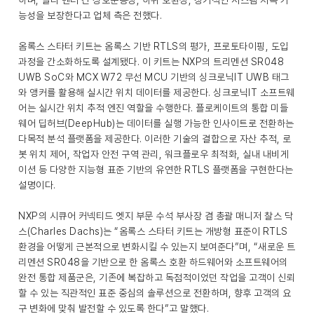
하며, 멀티 벤더 간 상호운용성, 하위 호환성, 장기적인 시스템 지속 가
능성을 보장한다고 업체 측은 전했다.
옴록스 스타터 키트는 옴록스 기반 RTLS의 평가, 프로토타이핑, 도입
과정을 간소화하도록 설계됐다. 이 키트는 NXP의 트리멘션 SR048
UWB SoC와 MCX W72 무선 MCU 기반의 싱크로닉IT UWB 태그
와 앵커를 활용해 실시간 위치 데이터를 제공한다. 싱크로닉IT 소프트웨
어는 실시간 위치 추적 엔진 역할을 수행한다. 플로케이트의 통합 미들
웨어 딥허브(DeepHub)는 데이터를 실행 가능한 인사이트로 전환하는
다목적 분석 플랫폼을 제공한다. 이러한 기술의 결합으로 자산 추적, 로
봇 위치 제어, 작업자 안전 구역 관리, 워크플로우 최적화, 실내 내비게
이션 등 다양한 지능형 표준 기반의 유연한 RTLS 플랫폼을 구현한다는
설명이다.
NXP의 시큐어 커넥티드 엣지 부문 수석 부사장 겸 총괄 매니저 찰스 닥
스(Charles Dachs)는 “옴록스 스타터 키트는 개방형 표준이 RTLS
환경을 어떻게 근본적으로 변화시킬 수 있는지 보여준다”며, “새로운 트
리멘션 SR048을 기반으로 한 옴록스 호환 하드웨어와 소프트웨어의
완전 통합 제품군은, 기존에 복잡하고 독점적이었던 작업을 고객이 신뢰
할 수 있는 직관적인 표준 중심의 솔루션으로 전환하며, 향후 고객의 요
구 변화에 맞춰 발전할 수 있도록 한다”고 말했다.