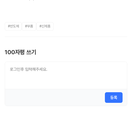
#반도체
#부품
#신제품
100자평 쓰기
등록