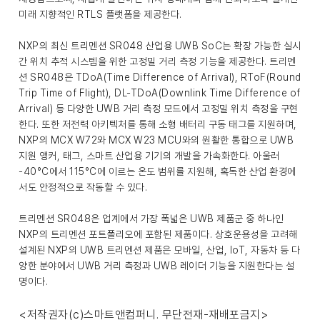
미래 지향적인 RTLS 플랫폼을 제공한다.
NXP의 최신 트리멘션 SR048 산업용 UWB SoC는 확장 가능한 실시
간 위치 추적 시스템을 위한 고정밀 거리 측정 기능을 제공한다. 트리멘
션 SR048은 TDoA(Time Difference of Arrival), RToF(Round
Trip Time of Flight), DL-TDoA(Downlink Time Difference of
Arrival) 등 다양한 UWB 거리 측정 모드에서 고정밀 위치 측정을 구현
한다. 또한 저전력 아키텍처를 통해 소형 배터리 구동 태그를 지원하며,
NXP의 MCX W72와 MCX W23 MCU와의 원활한 통합으로 UWB
지원 앵커, 태그, 스마트 산업용 기기의 개발을 가속화한다. 아울러
-40°C에서 115°C에 이르는 온도 범위를 지원해, 혹독한 산업 환경에
서도 안정적으로 작동할 수 있다.
트리멘션 SR048은 업계에서 가장 폭넓은 UWB 제품군 중 하나인
NXP의 트리멘션 포트폴리오에 포함된 제품이다. 상호운용성을 고려해
설계된 NXP의 UWB 트리멘션 제품은 모바일, 산업, IoT, 자동차 등 다
양한 분야에서 UWB 거리 측정과 UWB 레이더 기능을 지원한다는 설
명이다.
<저작권자(c)스마트앤컴퍼니. 무단전재-재배포금지>