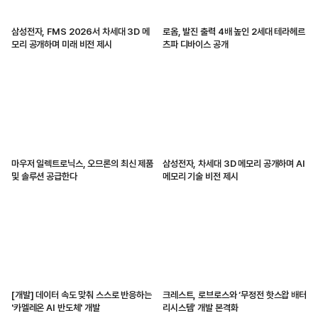
삼성전자, FMS 2026서 차세대 3D 메
로옴, 발진 출력 4배 높인 2세대 테라헤르
모리 공개하며 미래 비전 제시
츠파 디바이스 공개
마우저 일렉트로닉스, 오므론의 최신 제품
삼성전자, 차세대 3D 메모리 공개하며 AI
및 솔루션 공급한다
메모리 기술 비전 제시
[개발] 데이터 속도 맞춰 스스로 반응하는
크레스트, 로브로스와 ‘무정전 핫스왑 배터
'카멜레온 AI 반도체' 개발
리시스템’ 개발 본격화