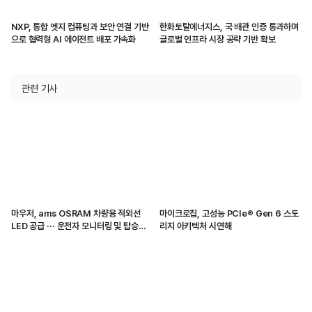
NXP, 통합 엣지 컴퓨팅과 보안 연결 기반
한화토탈에너지스, 국 배관 인증 통과하며
으로 협력형 AI 에이전트 배포 가속화
글로벌 인프라 시장 공략 기반 확보
관련 기사
마우저, ams OSRAM 차량용 적외선
마이크로칩, 고성능 PCIe® Gen 6 스토
LED 공급 ··· 운전자 모니터링 및 탑승자
리지 아키텍처 시연해
감지 지원