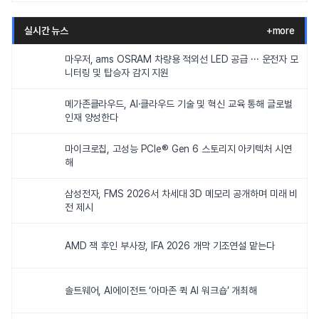
실시간 뉴스
+more
마우저, ams OSRAM 차량용 적외선 LED 공급 ··· 운전자 모
니터링 및 탑승자 감지 지원
메가존클라우드, AI·클라우드 기술 및 혁신 교육 통해 글로벌
인재 양성한다
마이크로칩, 고성능 PCIe® Gen 6 스토리지 아키텍처 시연
해
삼성전자, FMS 2026서 차세대 3D 메모리 공개하며 미래 비
전 제시
AMD 잭 후인 부사장, IFA 2026 개막 기조연설 맡는다
솔트웨어, AI에이전트 ‘아마존 퀵 AI 워크숍’ 개최해