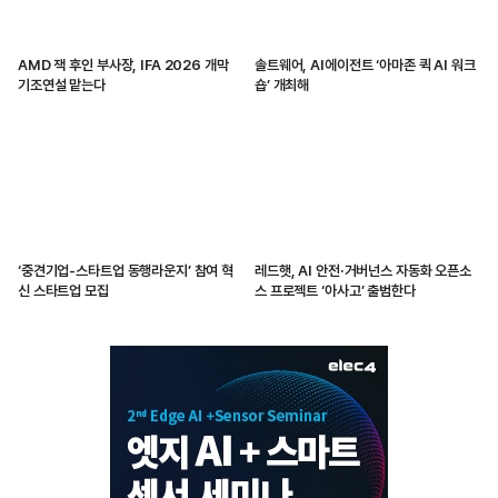
AMD 잭 후인 부사장, IFA 2026 개막
솔트웨어, AI에이전트 ‘아마존 퀵 AI 워크
기조연설 맡는다
숍’ 개최해
‘중견기업-스타트업 동행라운지’ 참여 혁
레드햇, AI 안전·거버넌스 자동화 오픈소
신 스타트업 모집
스 프로젝트 ‘아사고’ 출범한다