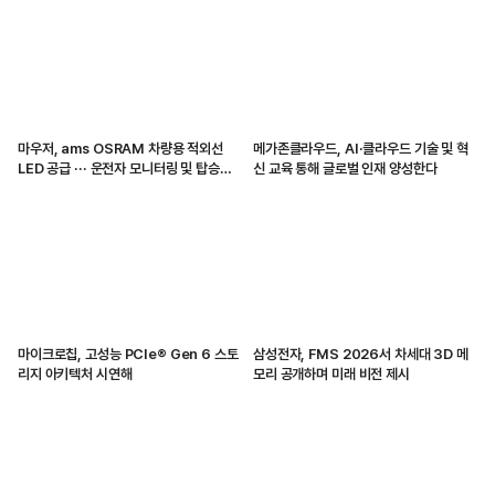
마우저, ams OSRAM 차량용 적외선
메가존클라우드, AI·클라우드 기술 및 혁
LED 공급 ··· 운전자 모니터링 및 탑승자
신 교육 통해 글로벌 인재 양성한다
감지 지원
마이크로칩, 고성능 PCIe® Gen 6 스토
삼성전자, FMS 2026서 차세대 3D 메
리지 아키텍처 시연해
모리 공개하며 미래 비전 제시