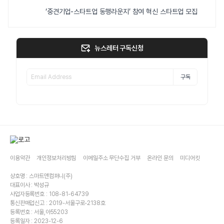
‘중견기업-스타트업 동행라운지’ 참여 혁신 스타트업 모집
뉴스레터 구독신청
구독
이용약관
개인정보처리방침
이메일주소 무단수집 거부
온라인 문의
미디어킷
상호명 : 스마트앤컴퍼니(주)
대표이사 : 박성규
사업자등록번호 : 108-81-64739
통신판매업신고 : 2019-서울구로-2138호
등록번호 : 서울,아55203
등록일자 : 2023-12-6