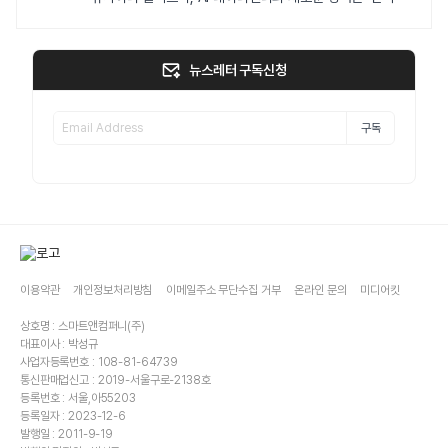
뉴스레터 구독신청
구독
이용약관
개인정보처리방침
이메일주소 무단수집 거부
온라인 문의
미디어킷
상호명 : 스마트앤컴퍼니(주)
대표이사 : 박성규
사업자등록번호 : 108-81-64739
통신판매업신고 : 2019-서울구로-2138호
등록번호 : 서울,아55203
등록일자 : 2023-12-6
발행일 : 2011-9-19