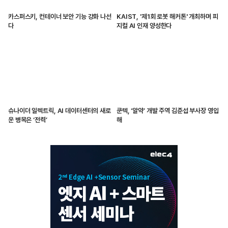
카스퍼스키, 컨테이너 보안 기능 강화 나선
KAIST, '제1회 로봇 해커톤' 개최하며 피
다
지컬 AI 인재 양성한다
슈나이더 일렉트릭, AI 데이터센터의 새로
쿤텍, ‘알약’ 개발 주역 김준섭 부사장 영입
운 병목은 ‘전력’
해