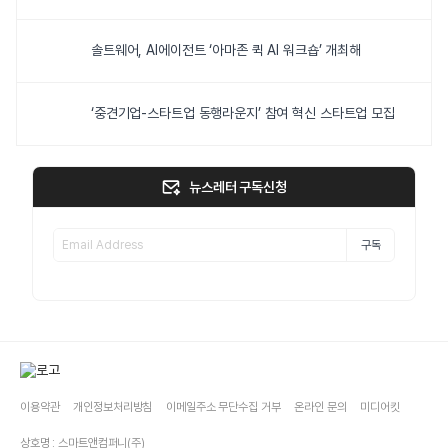
솔트웨어, AI에이전트 ‘아마존 퀵 AI 워크숍’ 개최해
‘중견기업-스타트업 동행라운지’ 참여 혁신 스타트업 모집
뉴스레터 구독신청
구독
이용약관
개인정보처리방침
이메일주소 무단수집 거부
온라인 문의
미디어킷
상호명 : 스마트앤컴퍼니(주)