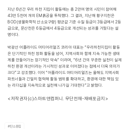
지난 6년간 우리 하천 지킴이 활동에는 총 2만여 명의 시민이 참여해
43만 5천여 개의 EM흙공을 투척했다. 그 결과, 지난해 황구지천은
BOD(생물화학적 산소요구량) 평균값 기준 수질 등급이 3등급에서 2등
급으로, 문산천은 6등급에서 4등급으로 개선되는 성과를 거뒀다는 설
명이다.
박광선 어플라이드 머티어리얼즈 코리아 대표는 “우리하천지킴이 활동
은 단기적인 하천 정화 활동을 넘어, 지역사회와 함께 지속 가능한 생태
계를 만들어가는 장기적인 약속” 이라며, “6년 간의 꾸준한 실천이 실제
하천 환경 개선이라는 가시적인 성과로 이어졌다는 점에서 더욱 의미가
크다”고 강조했다. 이어 “어플라이드 머티어리얼즈는 올해도 지역사회
파트너들과 긴밀히 협력해 활동 범위를 확대하고, 환경에 대한 책임 있
는 리더십을 지속적으로 실천해 나가길 기대한다”고 밝혔다.
<저작권자(c)스마트앤컴퍼니. 무단전재-재배포금지>
#탄소중립