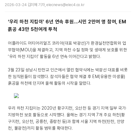
2026-03-24 김미혜 기자, elecnews@elec4.co.kr
‘우리 하천 지킴이’ 6년 연속 후원...시민 2만여 명 참여, EM
흙공 43만 5천여개 투척
어플라이드 머티어리얼즈 코리아(대표 박광선)가 환경실천연합회와 업
무협약(MOU)을 체결하고, 지역 하천 수질 정화 및 생태계 보호를 위한
‘우리 하천 지킴이’ 활동을 6년 연속 이어간다고 밝혔다.
3월 23일 성남시 탄천교 인근에서 열린 협약식에는 박광선 대표를 비롯
한 임직원들이 참석했다. 참석자들은 협약 체결 후 EM(유용한 미생물)
흙공을 하천에 던지며 올해 활동의 시작을 알렸다.
우리 하천 지킴이는 2020년 황구지천, 오산천 등 경기 지역 일부 국가·
지방하천 보호 활동으로 시작했다. 올해는 경기 지역 7개 주요 하천(황
구지천, 오산천, 공릉천, 중랑천 등)과 함께 서울 지역 하천(탄천, 안양
천, 불광천)까지 활동 범위를 확대한다.