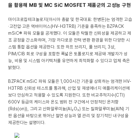
을 활용해 MB 및 MC SiC MOSFET 제품군의 고성능 구현
마이크로칩테크놀로지(아시아 총괄 및 한국대표: 한병돈)는 엄격한 고습
·고전압·고온 역바이어스(HV-H3TRB) 기준을 충족하는 BZPACK
mSiC® 파워 모듈을 공개했다. 이 모듈은 탁월한 신뢰성을 제공하고 제
조 공정을 간소화하며, 가장 까다로운 전력 변환 환경을 위한 다양한 시
스템 통합 옵션을 제공한다. 또한 하프 브리지, 풀 브리지, 3상,
PIM/CIB 회로 구성을 포함한 폭넓은 토폴로지로 제공돼 개발자가 성
능, 비용 및 시스템 아키텍처를 유연하게 최적화할 수 있다고 업체 측은
밝혔다.
BZPACK mSiC 파워 모듈은 1,000시간 기준을 상회하는 엄격한 HV-
H3TRB 신뢰성 테스트를 통과해, 산업 및 재생에너지 애플리케이션에
보다 안심하고 적용할 수 있도록 지원한다. 또한 비교추적지수(CTI)
600V 등급의 케이스와 온도 범위 전 구간에서 안정적인 온저항
(Rds(on)), 그리고 산화알루미늄(Al₂O₃) 또는 질화알루미늄(AlN) 기
판 옵션을 바탕으로 뛰어난 절연 성능과 열 관리 및 장기적인 내구성을
제공한다는 설명이다.