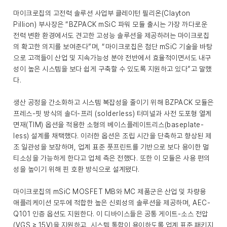
마이크로칩의 고전력 솔루션 사업부 클레이턴 필리온(Clayton
Pillion) 부사장은 “BZPACK mSiC 파워 모듈 출시는 가장 까다로운
전력 변환 환경에서도 견고한 고성능 솔루션을 제공하려는 마이크로칩
의 확고한 의지를 보여준다”며, “마이크로칩은 첨단 mSiC 기술을 바탕
으로 고객들이 산업 및 지속가능성 분야 전반에서 효율적이면서도 내구
성이 높은 시스템을 보다 쉽게 구축할 수 있도록 지원하고 있다”고 말했
다.
생산 공정을 간소화하고 시스템 복잡성을 줄이기 위해 BZPACK 모듈은
프레스-핏 방식의 솔더-프리 (solderless) 터미널과 사전 도포형 열계
면재(TIM) 옵션을 적용한 소형의 베이스플레이트리스(baseplate-
less) 설계를 채택했다. 이러한 옵션은 조립 시간을 단축하고 향상된 제
조 일관성을 보장하며, 업계 표준 풋프린트를 기반으로 보다 용이한 멀
티소싱을 가능하게 한다고 업체 측은 전했다. 또한 이 모듈은 사용 편의
성을 높이기 위해 핀 호환 방식으로 설계됐다.
마이크로칩의 mSiC MOSFET MB와 MC 제품군은 산업 및 차량용
애플리케이션 모두에 적합한 높은 신뢰성의 솔루션을 제공하며, AEC-
Q101 인증 옵션도 지원한다. 이 디바이스들은 공통 게이트-소스 전압
(VGS ≥ 15V)을 지원하고, 시스템 통합이 용이하도록 업계 표준 패키지