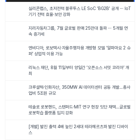
실리콘랩스, 초저전력 블루투스 LE SoC 'BG2B' 공개 ··· IoT
기기 전력 효율·보안 강화
지리자동차그룹, 7월 글로벌 판매 25만대 돌파 ··· 5개월 연
속 증가세
엔비디아, 로보택시·자율주행차용 개방형 모델 ‘알파마요 2 슈
퍼’ 상업적 이용 가능
리눅스 재단, 8월 11일부터 양일간 ‘오픈소스 서밋 코리아’ 개
최
크루셜텍·인화자산, 350MW AI 데이터센터 공동 개발…총사
업비 5조원 규모
테솔로 로봇핸드, 스탠퍼드·MIT 연구 현장 잇단 채택…글로벌
로봇학습 플랫폼 입지 강화
[개발] 발진 출력 4배 높인 2세대 테라헤르츠파 발진 디바이
스