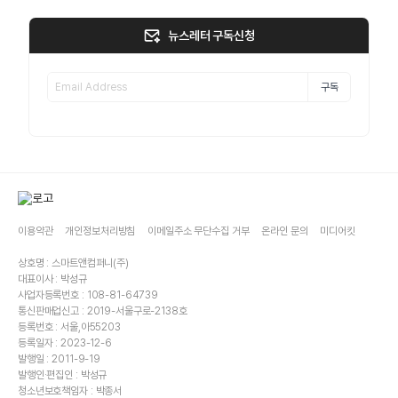
뉴스레터 구독신청
구독
이용약관
개인정보처리방침
이메일주소 무단수집 거부
온라인 문의
미디어킷
상호명 : 스마트앤컴퍼니(주)
대표이사 : 박성규
사업자등록번호 : 108-81-64739
통신판매업신고 : 2019-서울구로-2138호
등록번호 : 서울,아55203
등록일자 : 2023-12-6
발행일 : 2011-9-19
발행인·편집인 : 박성규
청소년보호책임자 : 박종서