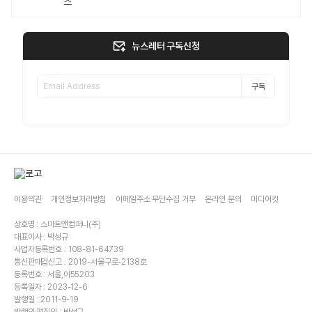
스
뉴스레터 구독신청
구독
이용약관
개인정보처리방침
이메일주소 무단수집 거부
온라인 문의
미디어킷
상호명 : 스마트앤컴퍼니(주)
대표이사 : 박성규
사업자등록번호 : 108-81-64739
통신판매업신고 : 2019-서울구로-2138호
등록번호 : 서울,아55203
등록일자 : 2023-12-6
발행일 : 2011-9-19
발행인·편집인 : 박성규