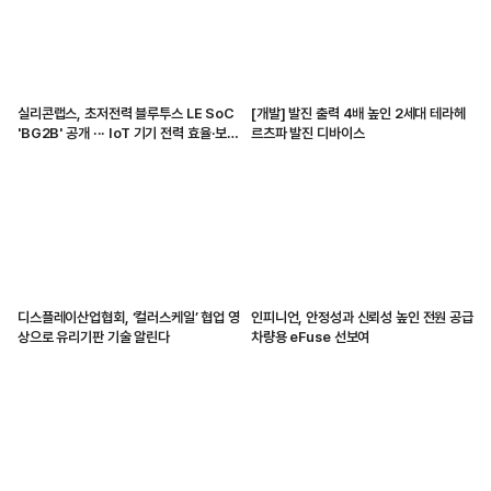
실리콘랩스, 초저전력 블루투스 LE SoC
[개발] 발진 출력 4배 높인 2세대 테라헤
'BG2B' 공개 ··· IoT 기기 전력 효율·보안
르츠파 발진 디바이스
강화
디스플레이산업협회, ‘컬러스케일’ 협업 영
인피니언, 안정성과 신뢰성 높인 전원 공급
상으로 유리기판 기술 알린다
차량용 eFuse 선보여