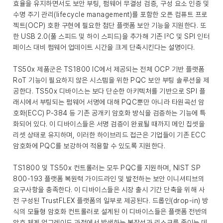
효율을 유지하면서도 보안 부팅, 펌웨어 무결성 검증, 구성 요소 인증 및
수명 주기 관리(lifecycle management)를 포함한 오픈 컴퓨트 프로
젝트(OCP) 호환 구현에 필요한 첨단 플랫폼 보안 기능을 지원한다. 또
한 USB 2.0(풀 스피드 및 하이 스피드)을 추가해 기존 I²C 및 SPI 인터
페이스 대비 펌웨어 업데이트 시간을 크게 단축시킨다는 설명이다.
TS50x 제품군은 TS1800 IC에서 제공되는 전체 OCP 기반 플랫폼
RoT 기능이 필요하지 않은 시스템을 위한 PQC 보안 부팅 솔루션을 제
공한다. TS50x 디바이스는 보다 단순한 아키텍처를 기반으로 SPI 플
래시에서 부팅되는 펌웨어 서명에 대해 PQC뿐만 아니라 타원곡선 암
호화(ECC) P-384 등 기존 공개키 암호화 방식을 검증하는 기능에 특
화되어 있다. 이 디바이스들은 서명 검증이 완료될 때까지 메인 칩셋을
리셋 상태로 유지하며, 이러한 하이브리드 접근은 기업들이 기존 ECC
암호화에 PQC를 보강하여 적용할 수 있도록 지원한다.
TS1800 및 TS50x 컨트롤러는 모두 PQC를 지원하며, NIST SP
800-193 플랫폼 복원력 가이드라인 및 발전하는 보안 이니셔티브의
요구사항을 충족한다. 이 디바이스들은 시장 출시 기간 단축을 위해 사
전 구성된 TrustFLEX 플랫폼의 일부로 제공된다. 드롭인(drop-in) 방
식의 모듈형 암호화 컨트롤러로 설계된 이 디바이스들은 플랫폼 전반의
암호 체계 업그레이드 과정에서 발생하는 복잡성과 리스크를 줄이는 데