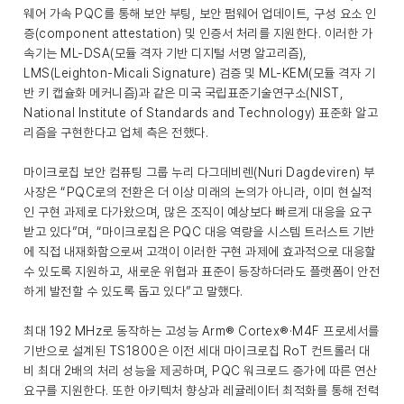
웨어 가속 PQC를 통해 보안 부팅, 보안 펌웨어 업데이트, 구성 요소 인
증(component attestation) 및 인증서 처리를 지원한다. 이러한 가
속기는 ML-DSA(모듈 격자 기반 디지털 서명 알고리즘),
LMS(Leighton-Micali Signature) 검증 및 ML-KEM(모듈 격자 기
반 키 캡슐화 메커니즘)과 같은 미국 국립표준기술연구소(NIST,
National Institute of Standards and Technology) 표준화 알고
리즘을 구현한다고 업체 측은 전했다.
마이크로칩 보안 컴퓨팅 그룹 누리 다그데비렌(Nuri Dagdeviren) 부
사장은 “PQC로의 전환은 더 이상 미래의 논의가 아니라, 이미 현실적
인 구현 과제로 다가왔으며, 많은 조직이 예상보다 빠르게 대응을 요구
받고 있다”며, “마이크로칩은 PQC 대응 역량을 시스템 트러스트 기반
에 직접 내재화함으로써 고객이 이러한 구현 과제에 효과적으로 대응할
수 있도록 지원하고, 새로운 위협과 표준이 등장하더라도 플랫폼이 안전
하게 발전할 수 있도록 돕고 있다”고 말했다.
최대 192 MHz로 동작하는 고성능 Arm® Cortex®·M4F 프로세서를
기반으로 설계된 TS1800은 이전 세대 마이크로칩 RoT 컨트롤러 대
비 최대 2배의 처리 성능을 제공하며, PQC 워크로드 증가에 따른 연산
요구를 지원한다. 또한 아키텍처 향상과 레귤레이터 최적화를 통해 전력