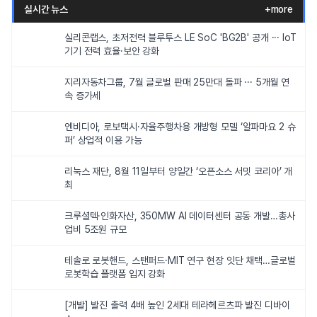
실시간 뉴스
+more
실리콘랩스, 초저전력 블루투스 LE SoC 'BG2B' 공개 ··· IoT
기기 전력 효율·보안 강화
지리자동차그룹, 7월 글로벌 판매 25만대 돌파 ··· 5개월 연
속 증가세
엔비디아, 로보택시·자율주행차용 개방형 모델 ‘알파마요 2 슈
퍼’ 상업적 이용 가능
리눅스 재단, 8월 11일부터 양일간 ‘오픈소스 서밋 코리아’ 개
최
크루셜텍·인화자산, 350MW AI 데이터센터 공동 개발…총사
업비 5조원 규모
테솔로 로봇핸드, 스탠퍼드·MIT 연구 현장 잇단 채택…글로벌
로봇학습 플랫폼 입지 강화
[개발] 발진 출력 4배 높인 2세대 테라헤르츠파 발진 디바이