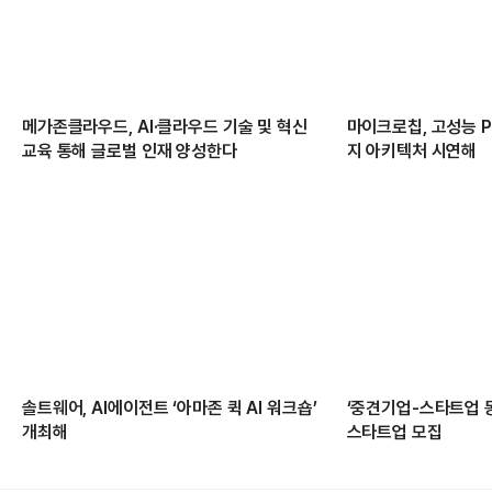
메가존클라우드, AI·클라우드 기술 및 혁신
마이크로칩, 고성능 PC
교육 통해 글로벌 인재 양성한다
지 아키텍처 시연해
솔트웨어, AI에이전트 ‘아마존 퀵 AI 워크숍’
‘중견기업-스타트업 
개최해
스타트업 모집