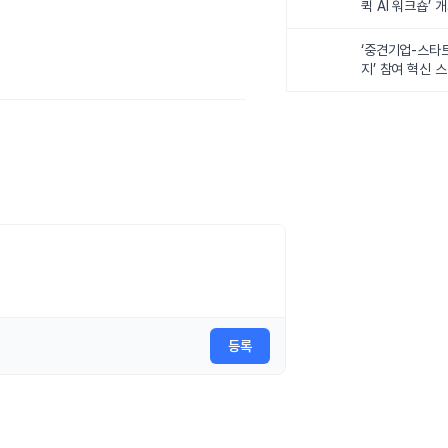
퀵 AI 워크숍’ 
‘중견기업-스타
지’ 참여 혁신 
등록