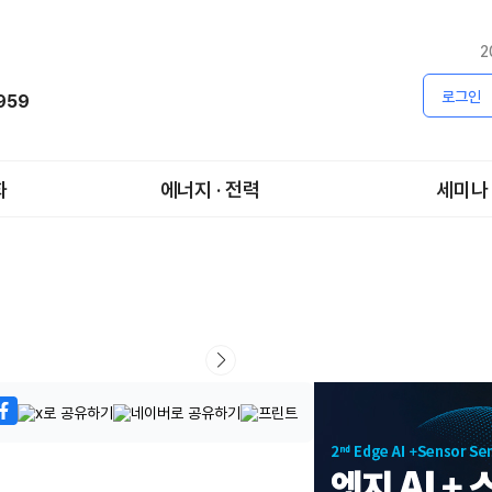
2
로그인
1959
화
에너지 · 전력
세미나