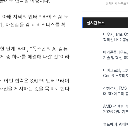
 발굴에도 협력할 예정이다.
전체기사 목록보
십은 아태 지역의 엔터프라이즈 AI 도
실시간 뉴스
며, 자신감을 갖고 비즈니스를 확
마우저, ams 
적외선 LED 공급
니터링 및 탑승
한 단계”라며, “폭스콘의 AI 컴퓨
메가존클라우드, 
제 중 하나를 해결해 나갈 것”이라
기술 및 혁신 교
인재 양성한다
마이크로칩, 고성
Gen 6 스토리
. 이번 협력은 SAP의 엔터프라이
연해
청사진을 제시하는 것을 목표로 한다
삼성전자, FMS
대 3D 메모리 
비전 제시
AMD 잭 후인 부
2026 개막 기
솔트웨어, AI에