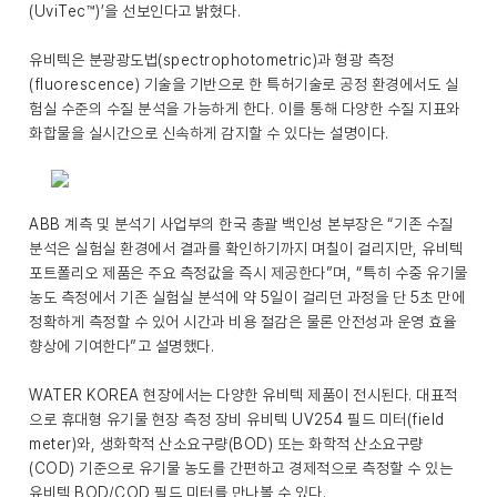
(UviTec™)’을 선보인다고 밝혔다.
유비텍은 분광광도법(spectrophotometric)과 형광 측정
(fluorescence) 기술을 기반으로 한 특허기술로 공정 환경에서도 실
험실 수준의 수질 분석을 가능하게 한다. 이를 통해 다양한 수질 지표와
화합물을 실시간으로 신속하게 감지할 수 있다는 설명이다.
ABB 계측 및 분석기 사업부의 한국 총괄 백인성 본부장은 “기존 수질
분석은 실험실 환경에서 결과를 확인하기까지 며칠이 걸리지만, 유비텍
포트폴리오 제품은 주요 측정값을 즉시 제공한다”며, “특히 수중 유기물
농도 측정에서 기존 실험실 분석에 약 5일이 걸리던 과정을 단 5초 만에
정확하게 측정할 수 있어 시간과 비용 절감은 물론 안전성과 운영 효율
향상에 기여한다”고 설명했다.
WATER KOREA 현장에서는 다양한 유비텍 제품이 전시된다. 대표적
으로 휴대형 유기물 현장 측정 장비 유비텍 UV254 필드 미터(field
meter)와, 생화학적 산소요구량(BOD) 또는 화학적 산소요구량
(COD) 기준으로 유기물 농도를 간편하고 경제적으로 측정할 수 있는
유비텍 BOD/COD 필드 미터를 만나볼 수 있다.