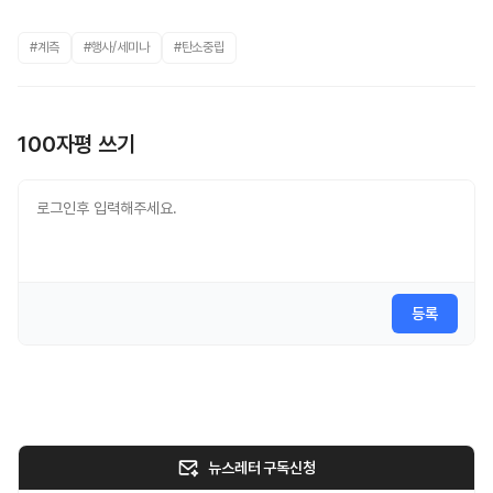
#계측
#행사/세미나
#탄소중립
100자평 쓰기
등록
뉴스레터 구독신청