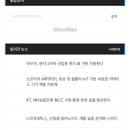
통합검색
검색
전체기사 목록보기
실시간 뉴스
+more
마우저, 엔지니어의 산업용 엣지 AI 구현 지원한다
노르딕의 nRF9151, 위성 및 셀룰러 IoT 기반 새로운 커넥티
드 기기 개발 지원해
KT, NH농협은행 AICC 구축 통해 운영 효율 향상한다
나우로보틱스, 산업용 휴머노이드 개발·실증 본격화 나선다