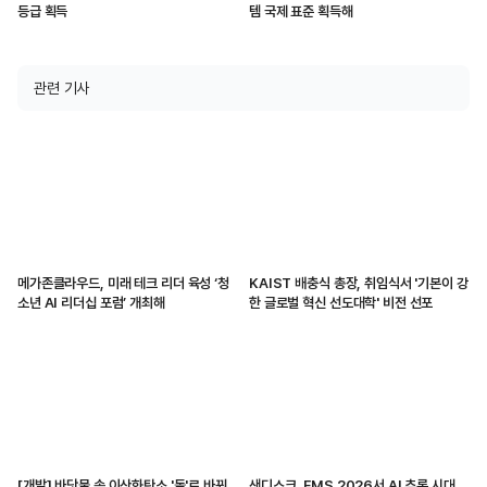
등급 획득
템 국제 표준 획득해
관련 기사
메가존클라우드, 미래 테크 리더 육성 ‘청
KAIST 배충식 총장, 취임식서 '기본이 강
소년 AI 리더십 포럼’ 개최해
한 글로벌 혁신 선도대학' 비전 선포
[개발] 바닷물 속 이산화탄소 '돌'로 바꿔
샌디스크, FMS 2026서 AI 추론 시대