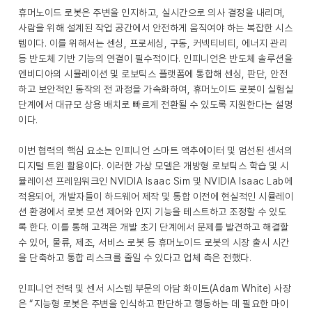
휴머노이드 로봇은 주변을 인지하고, 실시간으로 의사 결정을 내리며,
사람을 위해 설계된 작업 공간에서 안전하게 움직여야 하는 복잡한 시스
템이다. 이를 위해서는 센싱, 프로세싱, 구동, 커넥티비티, 에너지 관리
등 반도체 기반 기능의 연결이 필수적이다. 인피니언은 반도체 솔루션을
엔비디아의 시뮬레이션 및 로보틱스 플랫폼에 통합해 센싱, 판단, 안전
하고 보안적인 동작의 전 과정을 가속화하여, 휴머노이드 로봇이 실험실
단계에서 대규모 상용 배치로 빠르게 전환될 수 있도록 지원한다는 설명
이다.
이번 협력의 핵심 요소는 인피니언 스마트 액추에이터 및 엄선된 센서의
디지털 트윈 활용이다. 이러한 가상 모델은 개방형 로보틱스 학습 및 시
뮬레이션 프레임워크인 NVIDIA Isaac Sim 및 NVIDIA Isaac Lab에
적용되어, 개발자들이 하드웨어 제작 및 통합 이전에 현실적인 시뮬레이
션 환경에서 로봇 모션 제어와 인지 기능을 테스트하고 조정할 수 있도
록 한다. 이를 통해 고객은 개발 초기 단계에서 문제를 발견하고 해결할
수 있어, 물류, 제조, 서비스 로봇 등 휴머노이드 로봇의 시장 출시 시간
을 단축하고 통합 리스크를 줄일 수 있다고 업체 측은 전했다.
인피니언 전력 및 센서 시스템 부문의 아담 화이트(Adam White) 사장
은 “지능형 로봇은 주변을 인식하고 판단하고 행동하는 데 필요한 마이