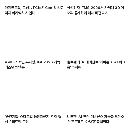
마이크로칩, 고성능 PCIe® Gen 6 스토
삼성전자, FMS 2026서 차세대 3D 메
리지 아키텍처 시연해
모리 공개하며 미래 비전 제시
AMD 잭 후인 부사장, IFA 2026 개막
솔트웨어, AI에이전트 ‘아마존 퀵 AI 워크
기조연설 맡는다
숍’ 개최해
‘중견기업-스타트업 동행라운지’ 참여 혁
레드햇, AI 안전·거버넌스 자동화 오픈소
신 스타트업 모집
스 프로젝트 ‘아사고’ 출범한다