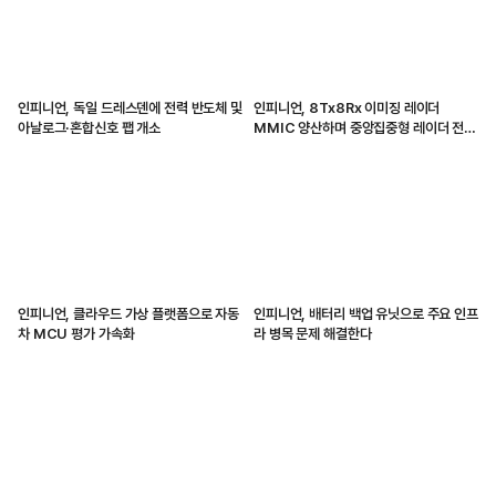
인피니언, 독일 드레스덴에 전력 반도체 및
인피니언, 8Tx8Rx 이미징 레이더
아날로그·혼합신호 팹 개소
MMIC 양산하며 중앙집중형 레이더 전환
가속화해
인피니언, 클라우드 가상 플랫폼으로 자동
인피니언, 배터리 백업 유닛으로 주요 인프
차 MCU 평가 가속화
라 병목 문제 해결한다