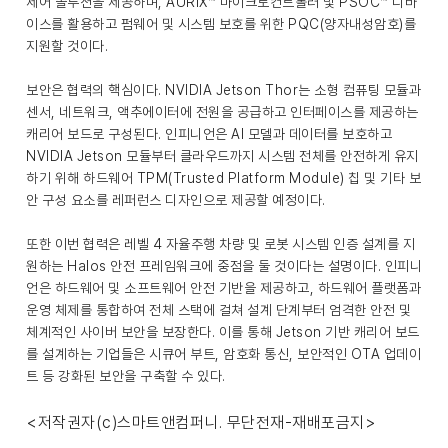
제어 솔루션을 제공하며, AURIX™ 마이크로컨트롤러 및 PSOC™ 디바
이스를 활용하고 펌웨어 및 시스템 보호를 위한 PQC(양자내성암호)를
지원할 것이다.
보안은 협력의 핵심이다. NVIDIA Jetson Thor는 소형 컴퓨팅 모듈과
센서, 네트워크, 액추에이터에 전원을 공급하고 인터페이스를 제공하는
캐리어 보드로 구성된다. 인피니언은 AI 모델과 데이터를 보호하고
NVIDIA Jetson 모듈부터 클라우드까지 시스템 전체를 안전하게 유지
하기 위해 하드웨어 TPM(Trusted Platform Module) 칩 및 기타 보
안 구성 요소를 레퍼런스 디자인으로 제공할 예정이다.
또한 이번 협력은 레벨 4 자율주행 차량 및 로봇 시스템 인증 설계를 지
원하는 Halos 안전 프레임워크에 중점을 둘 것이다는 설명이다. 인피니
언은 하드웨어 및 소프트웨어 안전 기반을 제공하고, 하드웨어 플랫폼과
운영 체제를 통합하여 전체 스택에 걸쳐 설계 단계부터 엄격한 안전 및
체계적인 사이버 보안을 보장한다. 이를 통해 Jetson 기반 캐리어 보드
를 설계하는 기업들은 시큐어 부트, 암호화 통신, 보안적인 OTA 업데이
트 등 강화된 보안을 구축할 수 있다.
<저작권자(c)스마트앤컴퍼니. 무단전재-재배포금지>