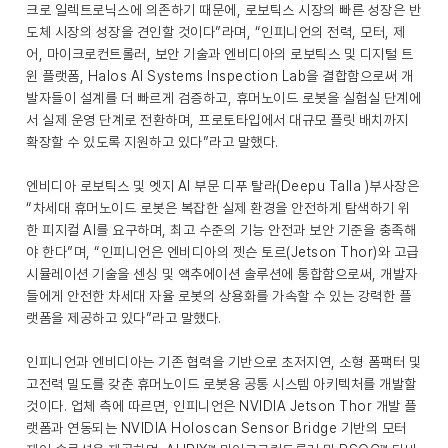
크로 일렉트로닉스에 의존하기 때문에, 로보틱스 시장의 빠른 성장은 반
도체 시장의 성장을 견인할 것이다”라며, “인피니언의 전력, 모터, 제
어, 마이크로컨트롤러, 보안 기술과 엔비디아의 로보틱스 및 디지털 트
윈 플랫폼, Halos AI Systems Inspection Lab을 결합함으로써 개
발자들이 설계를 더 빠르게 검증하고, 휴머노이드 로봇을 실험실 단계에
서 실제 운영 단계로 전환하며, 프로토타입에서 대규모 플릿 배치까지
확장할 수 있도록 지원하고 있다”라고 말했다.
엔비디아 로보틱스 및 엣지 AI 부문 디푸 탈라(Deepu Talla )부사장은
“차세대 휴머노이드 로봇은 복잡한 실제 환경을 안전하게 탐색하기 위
한 피지컬 AI를 요구하며, 최고 수준의 기능 안전과 보안 기준을 충족해
야 한다”며, “인피니언은 엔비디아의 젯슨 토르(Jetson Thor)와 고급
시뮬레이션 기술을 센싱 및 액추에이션 솔루션에 통합함으로써, 개발자
들에게 안전한 차세대 자율 로봇의 상용화를 가속할 수 있는 강력한 플
랫폼을 제공하고 있다”라고 말했다.
인피니언과 엔비디아는 기존 협력을 기반으로 초저지연, 소형 폼팩터 및
고전력 밀도를 갖춘 휴머노이드 로봇용 공통 시스템 아키텍처를 개발할
것이다. 업체 측에 따르면, 인피니언은 NVIDIA Jetson Thor 개발 플
랫폼과 연동되는 NVIDIA Holoscan Sensor Bridge 기반의 모터