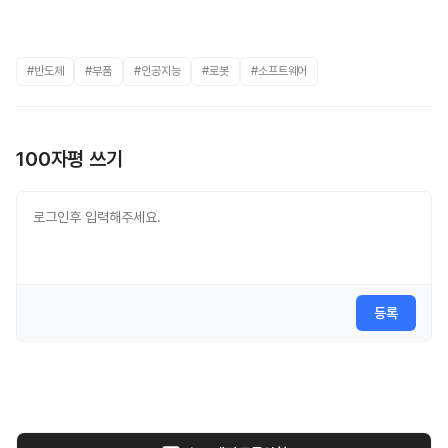
#반도체
#부품
#인공지능
#로봇
#소프트웨어
100자평 쓰기
등록