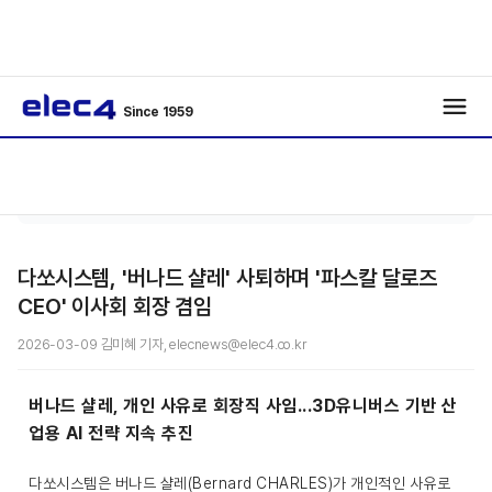
Since 1959
기자 수
기사보
/
/
첩
기
다쏘시스템, '버나드 샬레' 사퇴하며 '파스칼 달로즈
CEO' 이사회 회장 겸임
2026-03-09 김미혜 기자, elecnews@elec4.co.kr
버나드 샬레, 개인 사유로 회장직 사임...3D유니버스 기반 산
업용 AI 전략 지속 추진
다쏘시스템은 버나드 샬레(Bernard CHARLES)가 개인적인 사유로