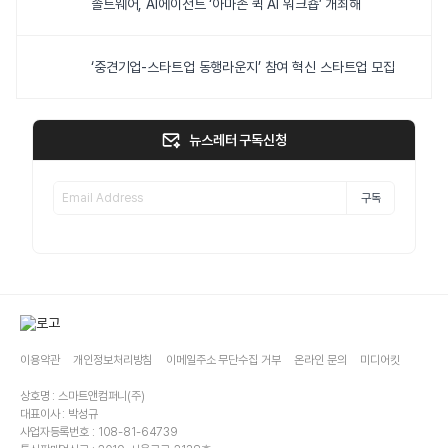
솔트웨어, AI에이전트 ‘아마존 퀵 AI 워크숍’ 개최해
‘중견기업-스타트업 동행라운지’ 참여 혁신 스타트업 모집
뉴스레터 구독신청
구독
이용약관
개인정보처리방침
이메일주소 무단수집 거부
온라인 문의
미디어킷
상호명 : 스마트앤컴퍼니(주)
대표이사 : 박성규
사업자등록번호 : 108-81-64739