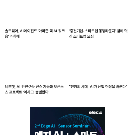
솔트웨어, AI에이전트 ‘아마존 퀵 AI 워크
‘중견기업-스타트업 동행라운지’ 참여 혁
숍’ 개최해
신 스타트업 모집
레드햇, AI 안전·거버넌스 자동화 오픈소
"전환의 시대, AI가 산업 현장을 바꾼다"
스 프로젝트 ‘아사고’ 출범한다