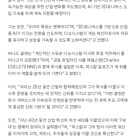
끌어 왔다. 그는 조직 전반에 지속적인 혁신 문화를 정착시켰고 보다 지
속가능한 세상을 위한 산업 변화를 주도했으며, AI 기반 3D유니버스 도
입 가속을 위해 계속 지원할 예정이다.
그는 또한, "우리의 목표는 명확하다"며, "3D유니버스를 기반으로 산업
용 AI가 이끄는 전환을 선도하며, 다쏘시스템이 게임 체인저로서의 자유
를 유지하고 성장을 가속할 수 있도록 노력하겠다”고 전했다.
버나드 샬레는 “개인적인 사유로 다쏘시스템 이사회 회장 직무에서 물
러나고자 요청했다”라며, “공동 창업자인 샤를 에델스텐(Charles
EDELSTENNE)과 함께 회사를 설립한 이후, 파스칼 달로즈가 제 뒤를
이어 이 역할을 맡게 되어 기쁘다”고 밝혔다.
이어, “우리는 25년 동안 긴밀히 협력해왔으며 그가 회사를 이끌고 이
사회 운영을 조직하는 데 전적인 신뢰를 가지고 있다”며, “이번 결정은
회사 거버넌스의 지속성과 안정성을 반영하며 이는 전 세계 주요 고객에
게 중요한 신뢰 기반이 될 것이다”고 전했다.
또한, "지난 40년 동안 산업 혁신의 여섯 세대를 이끌었으며 이제 ‘7세
대’는 명확히 정의되고 설계됐다”며, “파스칼과 그의 팀이 이러한 유산
을 이어가며 고객, 파트너, 주주들의 성공을 이끌 것으로 확신한다”고