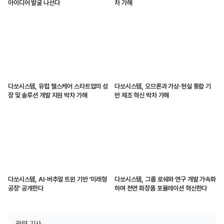
아이디어 발굴 나선다
차 가해
다쏘시스템, 유럽 헬스케어 스타트업의 성
다쏘시스템, 오므론과 가상·현실 통합 기
장 및 솔루션 개발 지원 박차 가해
반 제조 혁신 박차 가해
다쏘시스템, AI·버추얼 트윈 기반 ‘미래형
다쏘시스템, 그룹 로쉐와 연구 개발 가속화
공장’ 공개한다
하며 천연 화장품 포뮬레이션 혁신한다
관련 기사