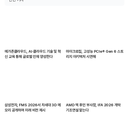
메가존클라우드, AI·클라우드 기술 및 혁
마이크로칩, 고성능 PCIe® Gen 6 스토
신 교육 통해 글로벌 인재 양성한다
리지 아키텍처 시연해
삼성전자, FMS 2026서 차세대 3D 메
AMD 잭 후인 부사장, IFA 2026 개막
모리 공개하며 미래 비전 제시
기조연설 맡는다