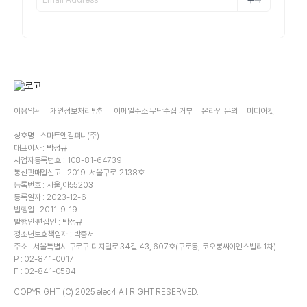
구독
이용약관
개인정보처리방침
이메일주소 무단수집 거부
온라인 문의
미디어킷
상호명 : 스마트앤컴퍼니(주)
대표이사 : 박성규
사업자등록번호 : 108-81-64739
통신판매업신고 : 2019-서울구로-2138호
등록번호 : 서울,아55203
등록일자 : 2023-12-6
발행일 : 2011-9-19
발행인·편집인 : 박성규
청소년보호책임자 : 박종서
주소 : 서울특별시 구로구 디지털로 34길 43, 607호(구로동, 코오롱싸이언스밸리1차)
P : 02-841-0017
F : 02-841-0584
COPYRIGHT (C) 2025 elec4 All RIGHT RESERVED.