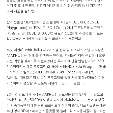
팀들은 웰빙을 위한 지속가능 제품, 지속가능 모빌리티, 지속가능한 서
식지 및 도시 인프라, 친환경 에너지의 생산·전송·저장 등 네 가지 분야
에서 제품을 설계했다.
참가 팀들은 ‘3D익스피리언스 플레이그라운드(3DEXPERIENCE
Playground)’ 내 ‘EDU 존 (EDU Zone)’에서 프로젝트를 발표했으
며, 총 1만 달러(USD $10,000) 규모의 상금을 놓고 경쟁했다. 모든
참가자에게는 1년간 솔리드웍스 라이선스가 제공된다.
수칫 제인(Suchit JAIN) 다쏘시스템 전략 및 비즈니스 개발 부사장은
“AAKRUTI는 ‘형태’를 의미하는 단어로, 학생들이 미래 산업에서 요구
되는 역량을 갖추도록 지원하겠다는 우리의 비전을 반영한다”며, “3D
익스피리언스 에듀 프로그램 (3DEXPERIENCE Edu Program)과 솔
리드웍스 스킬포스(SOLIDWORKS SkillForce) 이니셔티브, 그리고
AAKRUTI와 같은 학생 중심 프로그램을 통해 차세대 혁신가들이 미래
커리어에서 성장할 수 있도록 지원하고 있다”고 말했다.
2011년 인도에서 시작된 AAKRUTI 공모전은 현재 37개국 이상으로
확대됐으며, 5만5000명 이상의 디자인·엔지니어링·기술 분야 학생들
이 지속가능한 미래를 위한 프로젝트에 참여해 왔다. 다쏘시스템은 매년
수천 명의 3D익스피리언스 플랫폼 및 솔리드웍스 사용자들이 참가하는