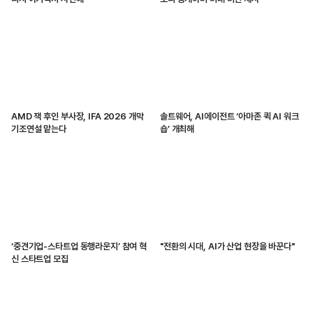
AMD 잭 후인 부사장, IFA 2026 개막
솔트웨어, AI에이전트 ‘아마존 퀵 AI 워크
기조연설 맡는다
숍’ 개최해
‘중견기업-스타트업 동행라운지’ 참여 혁
"전환의 시대, AI가 산업 현장을 바꾼다"
신 스타트업 모집