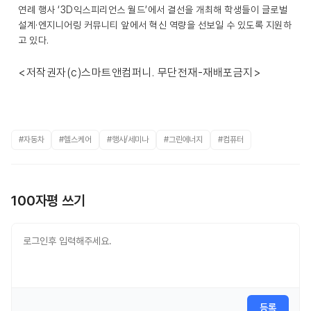
연례 행사 ‘3D익스피리언스 월드’에서 결선을 개최해 학생들이 글로벌
설계·엔지니어링 커뮤니티 앞에서 혁신 역량을 선보일 수 있도록 지원하
고 있다.
<저작권자(c)스마트앤컴퍼니. 무단전재-재배포금지>
#자동차
#헬스케어
#행사/세미나
#그린에너지
#컴퓨터
100자평 쓰기
등록