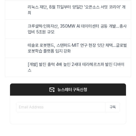
리눅스 재단, 8월 11일부터 양일간 ‘오픈소스 서밋 코리아’ 개
최
크루셜텍·인화자산, 350MW AI 데이터센터 공동 개발…총사
업비 5조원 규모
테솔로 로봇핸드, 스탠퍼드·MIT 연구 현장 잇단 채택…글로벌
로봇학습 플랫폼 입지 강화
[개발] 발진 출력 4배 높인 2세대 테라헤르츠파 발진 디바이
스
뉴스레터 구독신청
구독