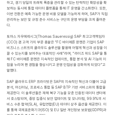
하고, 경기 당일의 트래픽 폭증을 관리할 수 있는 탄력적인 확장성을 확
보하는 동시에 통합 데이터 플랫폼을 통해 IT 운영을 간소화한다. 또한,
이번 전환은 예측 가능한 운영 비용 모델을 가능하게 하며, SAP가 직접
관리하는 보안 및 규정 준수 서비스는 구단의 운영 부담을 크게 줄여준
다.
토마스 자우에레시그(Thomas Saueressig) SAP 최고고객책임자
(CCO) 겸 고객 가치 부문 총괄은 “FC 바이에른 뮌헨은 기업이 SAP
비즈니스 스위트의 클라우드 솔루션을 활용해 어떻게 혁신과 성장을 이
끌 수 있는지를 보여주는 대표적인 사례”라며, “라이즈 위드 SAP을 통
해 FC 바이에른 뮌헨은 지속적인 업데이트, 통합 분석 및 AI 기능의 이
점을 누리며 팬 경험을 향상시키고 운영 민첩성을 강화하게 되었다”고
말했다.
SAP 클라우드 ERP 프라이빗은 SAP의 지속적인 혁신과 더불어 고급
분석, 머신러닝, 프로세스 통합 등 SAP BTP 기반 서비스와의 통합을
제공한다. 이 솔루션들은 재해 복구 기능을 갖춘 인증된 데이터 센터에
서 호스팅되며, 중앙 집중식 보안 업데이트 및 모니터링, 99.9%의 서
비스 수준 협약(SLA), 유럽연합(EU) 데이터 상주 옵션을 제공한다. 이
를 통해 국제표준화기구(ISO) 및 EU 일반 개인정보 보호법(GDPR)과