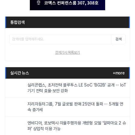
통합검색
검색
전체기사 목록보기
실시간 뉴스
+more
실리콘랩스, 초저전력 블루투스 LE SoC 'BG2B' 공개 ··· IoT
기기 전력 효율·보안 강화
지리자동차그룹, 7월 글로벌 판매 25만대 돌파 ··· 5개월 연
속 증가세
엔비디아, 로보택시·자율주행차용 개방형 모델 ‘알파마요 2 슈
퍼’ 상업적 이용 가능