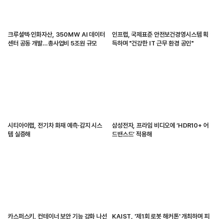
크루셜텍·인화자산, 350MW AI 데이터
인프랩, 국제표준 안전보건경영시스템 획
센터 공동 개발…총사업비 5조원 규모
득하며 "건강한 IT 근무 환경 공인"
시티아이랩, 전기차 화재 예측·감지 시스
삼성전자, 프라임 비디오에 ‘HDR10+ 어
템 실증해
드밴스드’ 적용해
카스퍼스키, 컨테이너 보안 기능 강화 나선
KAIST, '제1회 로봇 해커톤' 개최하며 피