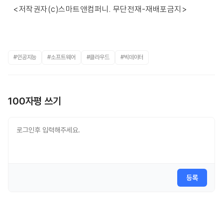
<저작권자(c)스마트앤컴퍼니. 무단전재-재배포금지>
#인공지능
#소프트웨어
#클라우드
#빅데이터
100자평 쓰기
등록