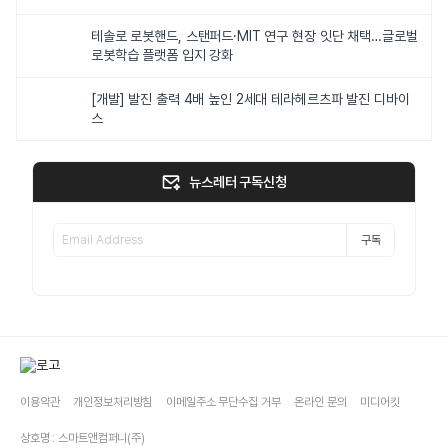
테솔로 로봇핸드, 스탠퍼드·MIT 연구 현장 잇단 채택…글로벌
로봇학습 플랫폼 입지 강화
[개발] 발진 출력 4배 높인 2세대 테라헤르츠파 발진 디바이
스
뉴스레터 구독신청
구독
이용약관
개인정보처리방침
이메일주소 무단수집 거부
온라인 문의
미디어킷
상호명 : 스마트앤컴퍼니(주)