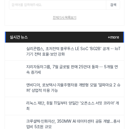
검색
전체기사 목록보기
실시간 뉴스
+more
실리콘랩스, 초저전력 블루투스 LE SoC 'BG2B' 공개 ··· IoT
기기 전력 효율·보안 강화
지리자동차그룹, 7월 글로벌 판매 25만대 돌파 ··· 5개월 연
속 증가세
엔비디아, 로보택시·자율주행차용 개방형 모델 ‘알파마요 2 슈
퍼’ 상업적 이용 가능
리눅스 재단, 8월 11일부터 양일간 ‘오픈소스 서밋 코리아’ 개
최
크루셜텍·인화자산, 350MW AI 데이터센터 공동 개발…총사
업비 5조원 규모