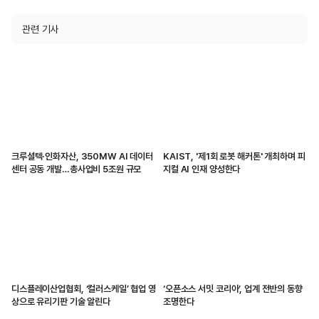
관련 기사
크루셜텍·인화자산, 350MW AI 데이터
KAIST, '제1회 로봇 해커톤' 개최하며 피
센터 공동 개발…총사업비 5조원 규모
지컬 AI 인재 양성한다
디스플레이산업협회, ‘컬러스케일’ 협업 영
‘오픈소스 서밋 코리아’, 업계 전반의 동향
상으로 유리기판 기술 알린다
조명한다