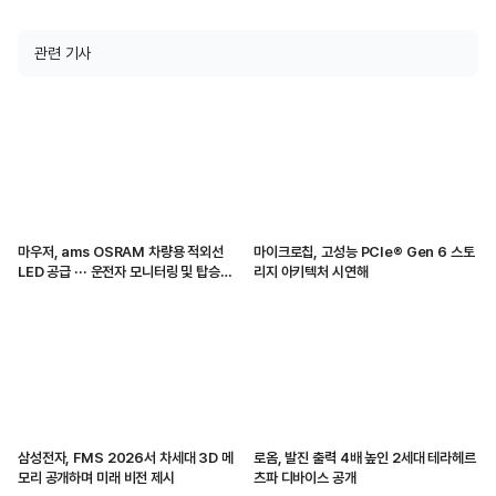
관련 기사
마우저, ams OSRAM 차량용 적외선
마이크로칩, 고성능 PCIe® Gen 6 스토
LED 공급 ··· 운전자 모니터링 및 탑승자
리지 아키텍처 시연해
감지 지원
삼성전자, FMS 2026서 차세대 3D 메
로옴, 발진 출력 4배 높인 2세대 테라헤르
모리 공개하며 미래 비전 제시
츠파 디바이스 공개