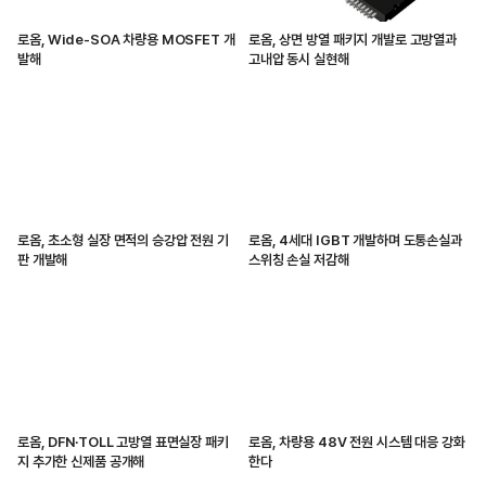
로옴, Wide-SOA 차량용 MOSFET 개
로옴, 상면 방열 패키지 개발로 고방열과
발해
고내압 동시 실현해
로옴, 초소형 실장 면적의 승강압 전원 기
로옴, 4세대 IGBT 개발하며 도통손실과
판 개발해
스위칭 손실 저감해
로옴, DFN·TOLL 고방열 표면실장 패키
로옴, 차량용 48V 전원 시스템 대응 강화
지 추가한 신제품 공개해
한다