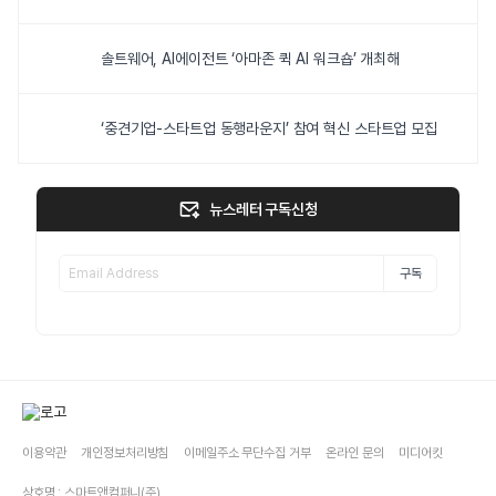
솔트웨어, AI에이전트 ‘아마존 퀵 AI 워크숍’ 개최해
‘중견기업-스타트업 동행라운지’ 참여 혁신 스타트업 모집
뉴스레터 구독신청
구독
이용약관
개인정보처리방침
이메일주소 무단수집 거부
온라인 문의
미디어킷
상호명 : 스마트앤컴퍼니(주)