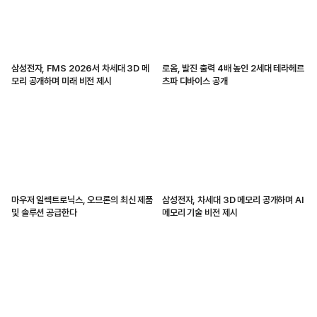
삼성전자, FMS 2026서 차세대 3D 메
로옴, 발진 출력 4배 높인 2세대 테라헤르
모리 공개하며 미래 비전 제시
츠파 디바이스 공개
마우저 일렉트로닉스, 오므론의 최신 제품
삼성전자, 차세대 3D 메모리 공개하며 AI
및 솔루션 공급한다
메모리 기술 비전 제시