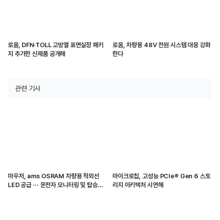
로옴, DFN·TOLL 고방열 표면실장 패키
로옴, 차량용 48V 전원 시스템 대응 강화
지 추가한 신제품 공개해
한다
관련 기사
마우저, ams OSRAM 차량용 적외선
마이크로칩, 고성능 PCIe® Gen 6 스토
LED 공급 ··· 운전자 모니터링 및 탑승자
리지 아키텍처 시연해
감지 지원