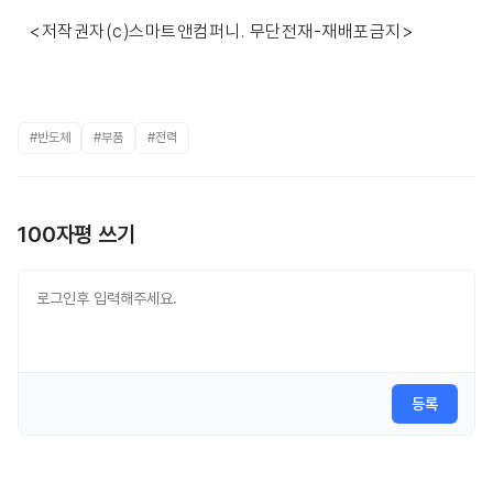
<저작권자(c)스마트앤컴퍼니. 무단전재-재배포금지>
#반도체
#부품
#전력
100자평 쓰기
등록