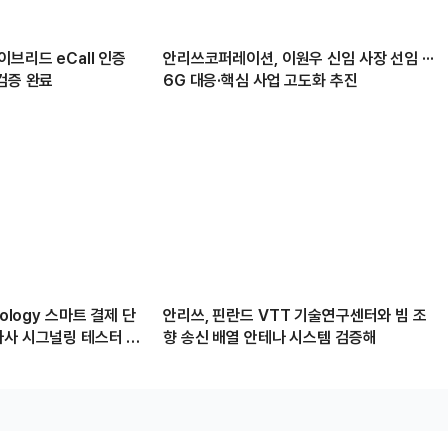
이브리드 eCall 인증
안리쓰코퍼레이션, 이원우 신임 사장 선임 ···
검증 완료
6G 대응·핵심 사업 고도화 추진
nology 스마트 결제 단
안리쓰, 핀란드 VTT 기술연구센터와 빔 조
자사 시그널링 테스터 공
향 송신 배열 안테나 시스템 검증해