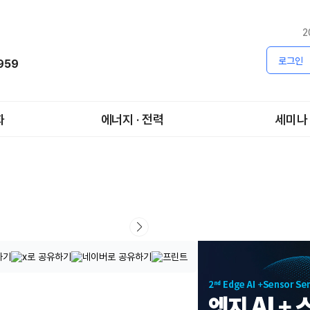
2
로그인
1959
화
에너지 · 전력
세미나