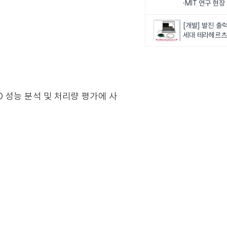
·MIT 연구 현
로벌 로봇학습 
화
[개발] 발진 출력
세대 테라헤르츠
이스
O 성능 분석 및 처리량 평가에 사