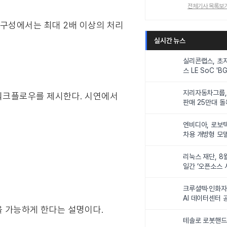
전체기사 목록보
 구성에서는 최대 2배 이상의 처리
실시간 뉴스
실리콘랩스, 초
스 LE SoC 'BG
IoT 기기 전력
지리자동차그룹,
화 워크플로우를 제시한다. 시연에서
판매 25만대 돌파
속 증가세
엔비디아, 로보
차용 개방형 모델
슈퍼’ 상업적 이
리눅스 재단, 8
일간 ‘오픈소스 
최
크루셜텍·인화자
AI 데이터센터 
사업비 5조원 
을 가능하게 한다는 설명이다.
테솔로 로봇핸드