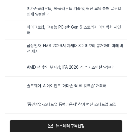
메가존클라우드, AI·클라우드 기술 및 혁신 교육 통해 글로벌
인재 양성한다
마이크로칩, 고성능 PCIe® Gen 6 스토리지 아키텍처 시연
해
삼성전자, FMS 2026서 차세대 3D 메모리 공개하며 미래 비
전 제시
AMD 잭 후인 부사장, IFA 2026 개막 기조연설 맡는다
솔트웨어, AI에이전트 ‘아마존 퀵 AI 워크숍’ 개최해
‘중견기업-스타트업 동행라운지’ 참여 혁신 스타트업 모집
뉴스레터 구독신청