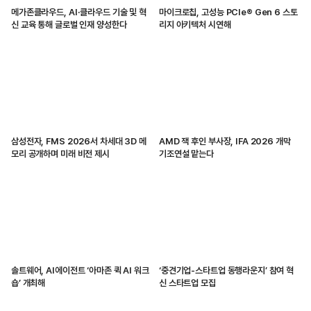
메가존클라우드, AI·클라우드 기술 및 혁
마이크로칩, 고성능 PCIe® Gen 6 스토
신 교육 통해 글로벌 인재 양성한다
리지 아키텍처 시연해
삼성전자, FMS 2026서 차세대 3D 메
AMD 잭 후인 부사장, IFA 2026 개막
모리 공개하며 미래 비전 제시
기조연설 맡는다
솔트웨어, AI에이전트 ‘아마존 퀵 AI 워크
‘중견기업-스타트업 동행라운지’ 참여 혁
숍’ 개최해
신 스타트업 모집