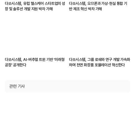
다쏘시스템, 유럽 헬스케어 스타트업의 성
다쏘시스템, 오므론과 가상·현실 통합 기
장 및 솔루션 개발 지원 박차 가해
반 제조 혁신 박차 가해
다쏘시스템, AI·버추얼 트윈 기반 ‘미래형
다쏘시스템, 그룹 로쉐와 연구 개발 가속화
공장’ 공개한다
하며 천연 화장품 포뮬레이션 혁신한다
관련 기사