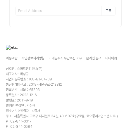
구독
이용약관
개인정보처리방침
이메일주소 무단수집 거부
온라인 문의
미디어킷
상호명 : 스마트앤컴퍼니(주)
대표이사 : 박성규
사업자등록번호 : 108-81-64739
통신판매업신고 : 2019-서울구로-2138호
등록번호 : 서울,아55203
등록일자 : 2023-12-6
발행일 : 2011-9-19
발행인·편집인 : 박성규
청소년보호책임자 : 박종서
주소 : 서울특별시 구로구 디지털로 34길 43, 607호(구로동, 코오롱싸이언스밸리1차)
P : 02-841-0017
F : 02-841-0584