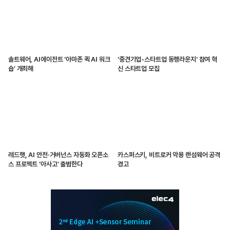
솔트웨어, AI에이전트 ‘아마존 퀵 AI 워크
‘중견기업-스타트업 동행라운지’ 참여 혁
숍’ 개최해
신 스타트업 모집
레드햇, AI 안전·거버넌스 자동화 오픈소
카스퍼스키, 비트로커 악용 랜섬웨어 공격
스 프로젝트 ‘아사고’ 출범한다
경고