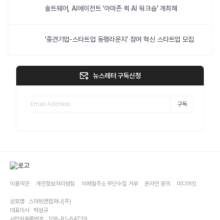
솔트웨어, AI에이전트 ‘아마존 퀵 AI 워크숍’ 개최해
‘중견기업-스타트업 동행라운지’ 참여 혁신 스타트업 모집
뉴스레터 구독신청
구독
이용약관
개인정보처리방침
이메일주소 무단수집 거부
온라인 문의
미디어킷
상호명 : 스마트앤컴퍼니(주)
대표이사 : 박성규
사업자등록번호 : 108-81-64739