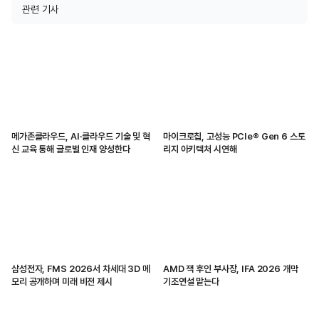
관련 기사
메가존클라우드, AI·클라우드 기술 및 혁
마이크로칩, 고성능 PCIe® Gen 6 스토
신 교육 통해 글로벌 인재 양성한다
리지 아키텍처 시연해
삼성전자, FMS 2026서 차세대 3D 메
AMD 잭 후인 부사장, IFA 2026 개막
모리 공개하며 미래 비전 제시
기조연설 맡는다