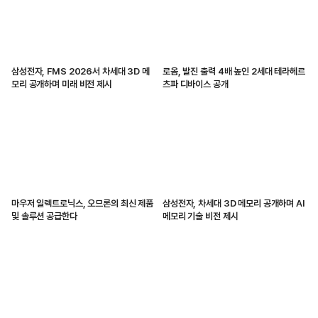
삼성전자, FMS 2026서 차세대 3D 메
로옴, 발진 출력 4배 높인 2세대 테라헤르
모리 공개하며 미래 비전 제시
츠파 디바이스 공개
마우저 일렉트로닉스, 오므론의 최신 제품
삼성전자, 차세대 3D 메모리 공개하며 AI
및 솔루션 공급한다
메모리 기술 비전 제시