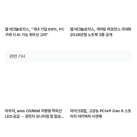
델 테크놀로지스, “국내 기업 69%, PC
델 테크놀로지스, 게이밍 퍼포먼스 극대화
구매 시 AI 기능 최우선 고려”
2026년형 노트북 3종 공개
관련 기사
마우저, ams OSRAM 차량용 적외선
마이크로칩, 고성능 PCIe® Gen 6 스토
LED 공급 ··· 운전자 모니터링 및 탑승자
리지 아키텍처 시연해
감지 지원