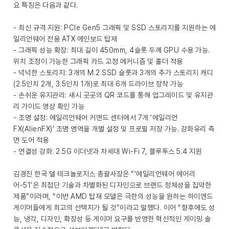
요 특징은 다음과 같다.
- 최신 규격 지원: PCIe Gen5 그래픽 및 SSD 스토리지를 지원하는 에
일리언웨어 전용 ATX 메인보드 탑재
- 그래픽 성능 확장: 최대 길이 450mm, 4슬롯 두께 GPU 수용 가능.
위치 조정이 가능한 그래픽 카드 고정 메커니즘 및 홀더 적용
- 넉넉한 스토리지: 3개의 M.2 SSD 슬롯과 3개의 추가 스토리지 캐디
(2.5인치 2개, 3.5인치 1개)로 최대 6개 드라이브 장착 가능
- 손쉬운 유지관리: 섀시 곳곳의 QR 코드를 통해 업그레이드 및 유지관
리 가이드 영상 확인 가능
- 조명 설정: 에일리언웨어 커맨드 센터에서 7개 ‘에일리언
FX(AlienFX)’ 조명 영역을 개별 설정 및 프로필 저장 가능. 강화유리 측
면 도어 적용
- 연결성 강화: 2.5G 이더넷과 차세대 Wi-Fi 7, 블루투스 5.4 지원
김경진 한국 델 테크놀로지스 총괄사장은 “‘에일리언웨어 에어리
어-51’은 최첨단 기술과 차별화된 디자인으로 브랜드 정체성을 집약한
제품”이라며, “이번 AMD 탑재 모델은 극한의 성능을 원하는 하이엔드
게이머들에게 최고의 선택지가 될 것”이라고 말했다. 이어 “향후에도 성
능, 냉각, 디자인, 확장성 등 게이머 요구를 반영한 혁신적인 게이밍 솔