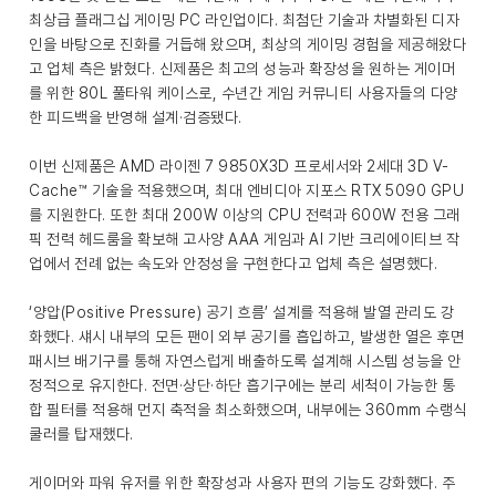
최상급 플래그십 게이밍 PC 라인업이다. 최첨단 기술과 차별화된 디자
인을 바탕으로 진화를 거듭해 왔으며, 최상의 게이밍 경험을 제공해왔다
고 업체 측은 밝혔다. 신제품은 최고의 성능과 확장성을 원하는 게이머
를 위한 80L 풀타워 케이스로, 수년간 게임 커뮤니티 사용자들의 다양
한 피드백을 반영해 설계·검증됐다.
이번 신제품은 AMD 라이젠 7 9850X3D 프로세서와 2세대 3D V-
Cache™ 기술을 적용했으며, 최대 엔비디아 지포스 RTX 5090 GPU
를 지원한다. 또한 최대 200W 이상의 CPU 전력과 600W 전용 그래
픽 전력 헤드룸을 확보해 고사양 AAA 게임과 AI 기반 크리에이티브 작
업에서 전례 없는 속도와 안정성을 구현한다고 업체 측은 설명했다.
‘양압(Positive Pressure) 공기 흐름’ 설계를 적용해 발열 관리도 강
화했다. 섀시 내부의 모든 팬이 외부 공기를 흡입하고, 발생한 열은 후면
패시브 배기구를 통해 자연스럽게 배출하도록 설계해 시스템 성능을 안
정적으로 유지한다. 전면·상단·하단 흡기구에는 분리 세척이 가능한 통
합 필터를 적용해 먼지 축적을 최소화했으며, 내부에는 360mm 수랭식
쿨러를 탑재했다.
게이머와 파워 유저를 위한 확장성과 사용자 편의 기능도 강화했다. 주