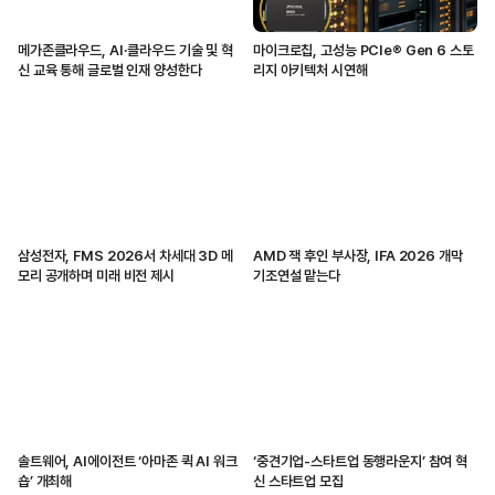
메가존클라우드, AI·클라우드 기술 및 혁
마이크로칩, 고성능 PCIe® Gen 6 스토
신 교육 통해 글로벌 인재 양성한다
리지 아키텍처 시연해
삼성전자, FMS 2026서 차세대 3D 메
AMD 잭 후인 부사장, IFA 2026 개막
모리 공개하며 미래 비전 제시
기조연설 맡는다
솔트웨어, AI에이전트 ‘아마존 퀵 AI 워크
‘중견기업-스타트업 동행라운지’ 참여 혁
숍’ 개최해
신 스타트업 모집