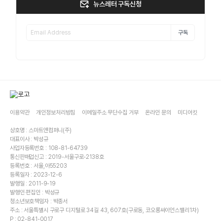
뉴스레터 구독신청
구독
이용약관
개인정보처리방침
이메일주소 무단수집 거부
온라인 문의
미디어킷
상호명 : 스마트앤컴퍼니(주)
대표이사 : 박성규
사업자등록번호 : 108-81-64739
통신판매업신고 : 2019-서울구로-2138호
등록번호 : 서울,아55203
등록일자 : 2023-12-6
발행일 : 2011-9-19
발행인·편집인 : 박성규
청소년보호책임자 : 박종서
주소 : 서울특별시 구로구 디지털로 34길 43, 607호(구로동, 코오롱싸이언스밸리1차)
P : 02-841-0017