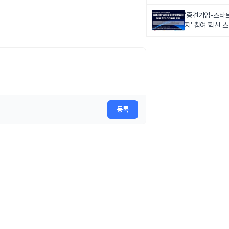
‘중견기업-스타
지’ 참여 혁신 
등록