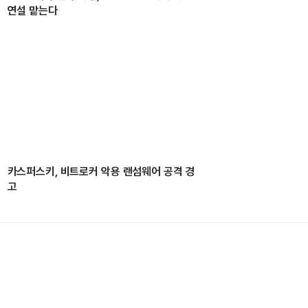
연설 맡는다
카스퍼스키, 비트로커 악용 랜섬웨어 공격 경
고