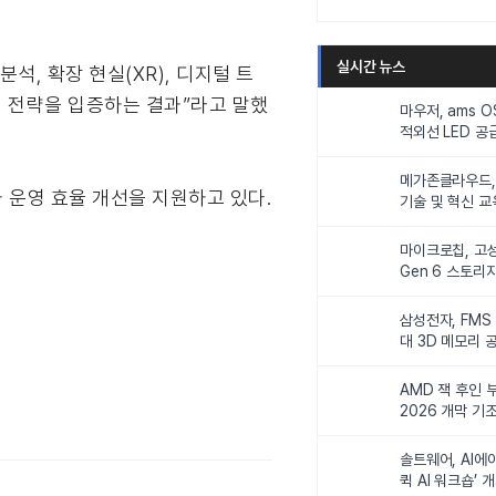
실시간 뉴스
, 확장 현실(XR), 디지털 트
향적 전략을 입증하는 결과”라고 말했
마우저, ams 
적외선 LED 공급
니터링 및 탑승
메가존클라우드, 
 운영 효율 개선을 지원하고 있다.
기술 및 혁신 교
인재 양성한다
마이크로칩, 고성
Gen 6 스토리
연해
삼성전자, FMS
대 3D 메모리 
비전 제시
AMD 잭 후인 부
2026 개막 기
솔트웨어, AI에
퀵 AI 워크숍’ 