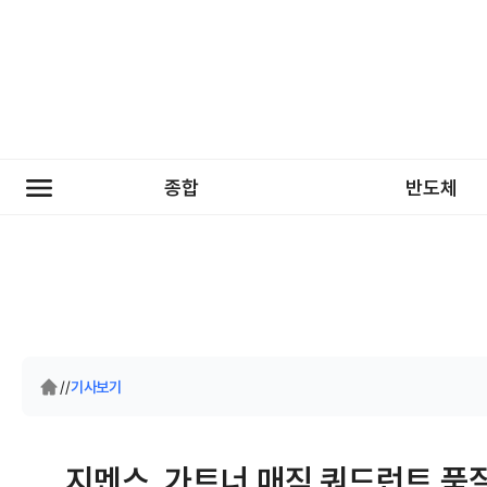
종합
반도체
/
/
기사보기
지멘스, 가트너 매직 쿼드런트 품