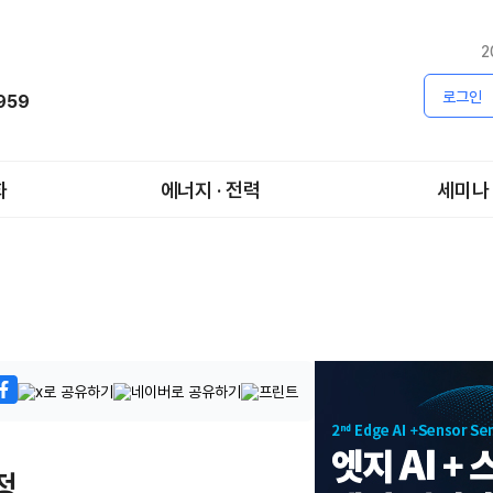
2
로그인
1959
화
에너지 · 전력
세미나
정