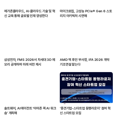
메가존클라우드, AI·클라우드 기술 및 혁
마이크로칩, 고성능 PCIe® Gen 6 스토
신 교육 통해 글로벌 인재 양성한다
리지 아키텍처 시연해
삼성전자, FMS 2026서 차세대 3D 메
AMD 잭 후인 부사장, IFA 2026 개막
모리 공개하며 미래 비전 제시
기조연설 맡는다
솔트웨어, AI에이전트 ‘아마존 퀵 AI 워크
‘중견기업-스타트업 동행라운지’ 참여 혁
숍’ 개최해
신 스타트업 모집