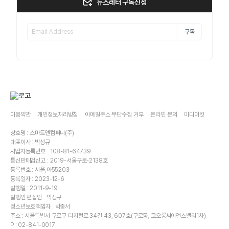
뉴스레터 구독신청
구독
이용약관
개인정보처리방침
이메일주소 무단수집 거부
온라인 문의
미디어킷
상호명 : 스마트앤컴퍼니(주)
대표이사 : 박성규
사업자등록번호 : 108-81-64739
통신판매업신고 : 2019-서울구로-2138호
등록번호 : 서울,아55203
등록일자 : 2023-12-6
발행일 : 2011-9-19
발행인·편집인 : 박성규
청소년보호책임자 : 박종서
주소 : 서울특별시 구로구 디지털로 34길 43, 607호(구로동, 코오롱싸이언스밸리1차)
P : 02-841-0017