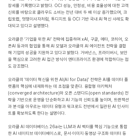
장세를 기록했다고 밝혔다. OCI 성능, 안정성, 비용 효율성에 대한 고객
신뢰를 바탕으로 클라우드 소비는 전년 대비 두 배 이상 증가했으며, 크
립토랩, 멋쟁이사자처럼, 투디지트 등 OCI 기반 국내 AI 혁신 사례도 확
대되고 있다고 설명했다.
오라클은 ‘기업을 위한 AI’ 전략에 집중하며 xAI, 구글, 메타, 코히어, 오
픈AI 등과의 협업을 통해 AI 모델과 오라클의 AI 에이전트 전략을 결합
해 기업의 성공을 지원하고 있다고 밝혔다. 거버넌스, 프라이버시, 보안
을 핵심으로 고려한 AI 접근 방식이 엔터프라이즈 환경에 적합하다는 점
도 강조했다.
오라클의 ‘데이터 혁신을 위한 AI(AI for Data)’ 전략은 AI를 데이터 플
랫폼의 핵심에 내재화하는 데 초점을 맞춘다. 융합형 아키텍처
(converged architecture)와 오픈 스탠다드(open standards) 전
략을 기반으로 운영을 단순화하고 AI 기능의 신뢰도를 높이며, 트랜잭션
과 분석을 아우르는 데이터 유형과 워크로드 전반에서 일관된 AI 인사이
트를 확보하도록 한다는 설명이다.
오라클 AI 데이터베이스 26ai는 LLM과 AI 벡터를 핵심 기능으로 통합
한 AI 네이티브 데이터베이스로, 문서·이미지·동영상·구조화 데이터 등