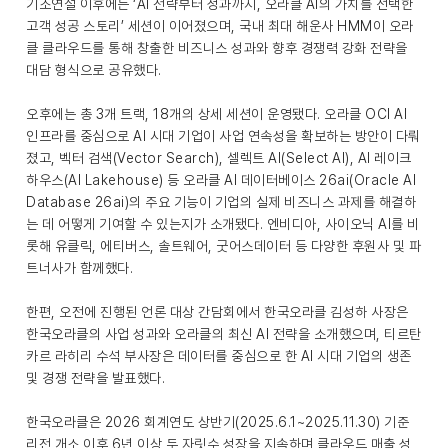
기조연설 이후에는 ‘AI 전략부터 성과까지, 오라클 AI의 가치를 선택한
고객 성공 스토리’ 세션이 이어졌으며, 국내 최대 해운사 HMM이 오라
클 클라우드를 통해 창출한 비즈니스 성과와 향후 경쟁력 강화 전략을
대담 형식으로 공유했다.
오후에는 총 3개 트랙, 18개의 상세 세션이 운영됐다. 오라클 OCI AI
인프라를 중심으로 AI 시대 기업이 사업 연속성을 확보하는 방안이 다뤄
졌고, 벡터 검색(Vector Search), 셀렉트 AI(Select AI), AI 레이크
하우스(AI Lakehouse) 등 오라클 AI 데이터베이스 26ai(Oracle AI
Database 26ai)의 주요 기능이 기업의 실제 비즈니스 과제를 해결하
는 데 어떻게 기여할 수 있는지가 소개됐다. 엔비디아, 사이오닉 AI를 비
롯해 유클릭, 에티버스, 솔트웨어, 굿어스데이터 등 다양한 후원사 및 파
트너사가 함께했다.
한편, 오전에 진행된 언론 대상 간담회에서 한국오라클 김성하 사장은
한국오라클의 사업 성과와 오라클의 최신 AI 전략을 소개했으며, 티르탄
카르 라히리 수석 부사장은 데이터를 중심으로 한 AI 시대 기업의 생존
및 경쟁 전략을 발표했다.
한국오라클은 2026 회계연도 상반기(2025.6.1~2025.11.30) 기준
리전 개소 이후 6년 이상 두 자릿수 성장을 지속하며 클라우드 매출 성