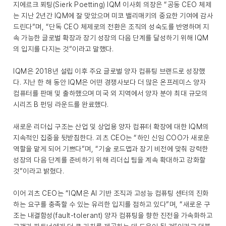
지에르크 푀팅(Sierk Poetting) IQM 이사회 의장은 “공동 CEO 체제
는 지난 2년간 IQM에 잘 맞았으며 미코 밸리매키의 중요한 기여에 감사
드린다”며, “단독 CEO 체제로의 전환은 조직의 성숙도를 반영하며 지
속 가능한 글로벌 확장과 장기 성장의 다음 단계를 달성하기 위해 IQM
의 입지를 다지는 것”이라고 말했다.
IQM은 2018년 설립 이후 주요 글로벌 양자 컴퓨팅 브랜드로 성장했
다. 지난 한 해 동안 IQM은 어떤 경쟁사보다 더 많은 온프레미스 양자
컴퓨터를 판매 및 출하했으며 미국 외 지역에서 양자 분야 최대 규모의
시리즈 B 펀딩 라운드를 완료했다.
새로운 리더십 구조는 산업 및 상업용 양자 컴퓨터 확장에 대한 IQM의
지속적인 집중을 뒷받침한다. 괴츠 CEO는 “하인 신임 COO가 새로운
역할을 맡게 되어 기쁘다”며, “기술 로드맵과 장기 비전에 맞춰 강력한
성장의 다음 단계를 준비하기 위해 리더십 팀을 계속 확대하고 강화할
것”이라고 밝혔다.
이어 괴츠 CEO는 “IQM은 AI 기반 조직과 고성능 컴퓨팅 센터의 진화
하는 요구를 충족할 수 있는 유리한 입지를 점하고 있다”며, “새로운 구
조는 내결함성(fault-tolerant) 양자 컴퓨팅을 향한 진전을 가속화하고