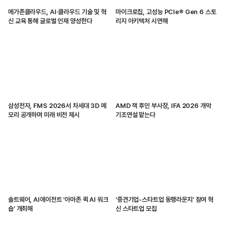
메가존클라우드, AI·클라우드 기술 및 혁
마이크로칩, 고성능 PCIe® Gen 6 스토
신 교육 통해 글로벌 인재 양성한다
리지 아키텍처 시연해
삼성전자, FMS 2026서 차세대 3D 메
AMD 잭 후인 부사장, IFA 2026 개막
모리 공개하며 미래 비전 제시
기조연설 맡는다
솔트웨어, AI에이전트 ‘아마존 퀵 AI 워크
‘중견기업-스타트업 동행라운지’ 참여 혁
숍’ 개최해
신 스타트업 모집