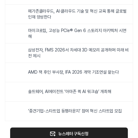
메가존클라우드, AI·클라우드 기술 및 혁신 교육 통해 글로벌
인재 양성한다
마이크로칩, 고성능 PCIe® Gen 6 스토리지 아키텍처 시연
해
삼성전자, FMS 2026서 차세대 3D 메모리 공개하며 미래 비
전 제시
AMD 잭 후인 부사장, IFA 2026 개막 기조연설 맡는다
솔트웨어, AI에이전트 ‘아마존 퀵 AI 워크숍’ 개최해
‘중견기업-스타트업 동행라운지’ 참여 혁신 스타트업 모집
뉴스레터 구독신청