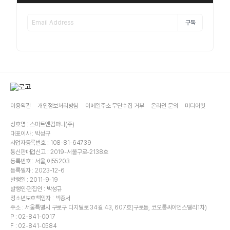
구독
이용약관
개인정보처리방침
이메일주소 무단수집 거부
온라인 문의
미디어킷
상호명 : 스마트앤컴퍼니(주)
대표이사 : 박성규
사업자등록번호 : 108-81-64739
통신판매업신고 : 2019-서울구로-2138호
등록번호 : 서울,아55203
등록일자 : 2023-12-6
발행일 : 2011-9-19
발행인·편집인 : 박성규
청소년보호책임자 : 박종서
주소 : 서울특별시 구로구 디지털로 34길 43, 607호(구로동, 코오롱싸이언스밸리1차)
P : 02-841-0017
F : 02-841-0584