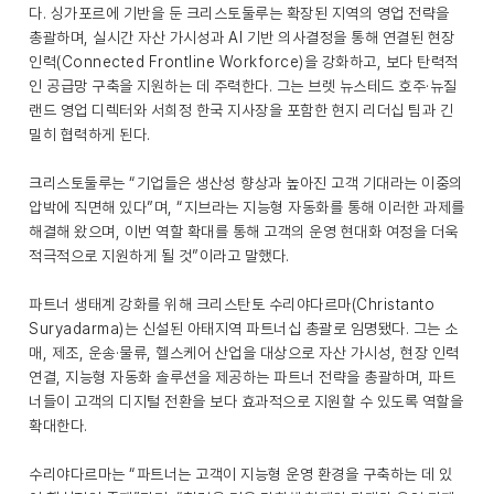
다. 싱가포르에 기반을 둔 크리스토둘루는 확장된 지역의 영업 전략을
총괄하며, 실시간 자산 가시성과 AI 기반 의사결정을 통해 연결된 현장
인력(Connected Frontline Workforce)을 강화하고, 보다 탄력적
인 공급망 구축을 지원하는 데 주력한다. 그는 브렛 뉴스테드 호주·뉴질
랜드 영업 디렉터와 서희정 한국 지사장을 포함한 현지 리더십 팀과 긴
밀히 협력하게 된다.
크리스토둘루는 “기업들은 생산성 향상과 높아진 고객 기대라는 이중의
압박에 직면해 있다”며, “지브라는 지능형 자동화를 통해 이러한 과제를
해결해 왔으며, 이번 역할 확대를 통해 고객의 운영 현대화 여정을 더욱
적극적으로 지원하게 될 것”이라고 말했다.
파트너 생태계 강화를 위해 크리스탄토 수리야다르마(Christanto
Suryadarma)는 신설된 아태지역 파트너십 총괄로 임명됐다. 그는 소
매, 제조, 운송·물류, 헬스케어 산업을 대상으로 자산 가시성, 현장 인력
연결, 지능형 자동화 솔루션을 제공하는 파트너 전략을 총괄하며, 파트
너들이 고객의 디지털 전환을 보다 효과적으로 지원할 수 있도록 역할을
확대한다.
수리야다르마는 “파트너는 고객이 지능형 운영 환경을 구축하는 데 있