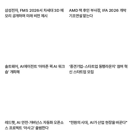
삼성전자, FMS 2026서 차세대 3D 메
AMD 잭 후인 부사장, IFA 2026 개막
모리 공개하며 미래 비전 제시
기조연설 맡는다
솔트웨어, AI에이전트 ‘아마존 퀵 AI 워크
‘중견기업-스타트업 동행라운지’ 참여 혁
숍’ 개최해
신 스타트업 모집
레드햇, AI 안전·거버넌스 자동화 오픈소
"전환의 시대, AI가 산업 현장을 바꾼다"
스 프로젝트 ‘아사고’ 출범한다