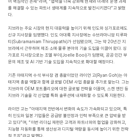
어 핵심적인 존재”라며, “협력을 더욱 강화해 현재와 미래의 운영 과제
를 해결할 수 있는 파트너 생태계를 지속적으로 발전시키겠다”고 밝혔
다.
지브라는 주요 시장의 현지 대응력을 높이기 위해 인도와 싱가포르에도
신규 지사장을 임명했다. 인도 아대륙 지사장에는 수브라마니암 티루파
티(Subramaniam Thiruppathi)가 선임됐으며, 그는 약 20년간 지
브라에서 근무하며 제조·소매·물류 분야의 기술 도입을 이끌어 왔다. 싱
가포르 지사장으로는 조엘 부이(Joelle Booi)가 임명돼, 공공·민간 부
문의 제조 및 AI 기반 기술 도입을 지속적으로 확대할 예정이다.
기존 아태지역 수석 부사장 겸 총괄이었던 라이언 고(Ryan Goh)는 아
태지역 총괄 역할과 함께 글로벌 OEM 사업 총괄을 추가로 맡는다. 그는
지브라의 OEM 포트폴리오에 대한 글로벌 전략을 이끌며, 스캔 엔진 등
지브라 기술을 각 산업별 특화 솔루션에 내재화할 수 있도록 지원한다.
라이언 고는 “아태지역 전반에서 변화의 속도가 가속화되고 있으며, 특
히 인도와 일본 기업들은 공급망 불안정과 인력 부족으로 큰 압박을 받
고 있다”며, “이번 리더십 재편은 고객과 파트너와의 협업을 강화하고,
지능형 자동화를 통해 생산성과 디지털 역량을 동시에 높이기 위한 전략
적 조치”라고 말했다.