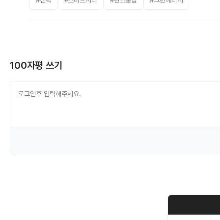
#전력
#스마트시티
#탄소중립
#그린에너지
100자평 쓰기