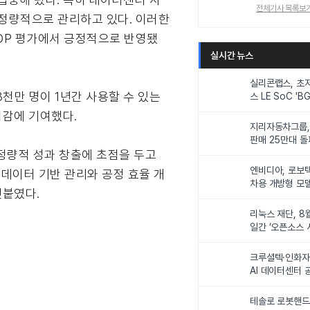
전체기사 목록보
 정량적으로 관리하고 있다. 이러한
DP 평가에서 긍정적으로 반영됐
실시간 뉴스
실리콘랩스, 초
8천만 명이 1년간 사용할 수 있는
스 LE SoC 'BG
IoT 기기 전력
저감에 기여했다.
지리자동차그룹,
판매 25만대 돌파
정량적 성과 창출에 초점을 두고
속 증가세
엔비디아, 로보
 데이터 기반 관리와 공정 효율 개
차용 개방형 모델
덧붙였다.
슈퍼’ 상업적 이
리눅스 재단, 8
일간 ‘오픈소스 
최
크루셜텍·인화자
AI 데이터센터 
사업비 5조원 
테솔로 로봇핸드