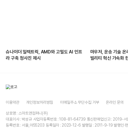
슈나이더 일렉트릭, AMD와 고밀도 AI 인프
마우저, 운송 기술 온
라 구축 청사진 제시
빌리티 혁신 가속화 
이용약관
개인정보처리방침
이메일주소 무단수집 거부
온라인 문의
상호명 : 스마트앤컴퍼니(주)
대표이사 : 박성규
사업자등록번호 : 108-81-64739
통신판매업신고 : 2019-서
등록번호 : 서울,아55203
등록일자 : 2023-12-6
발행일 : 2011-9-19
발행인·편