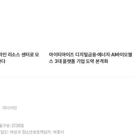
라인 리소스 센터로 모
아이티아이즈 디지털금융·에너지·AI바이오헬
한다
스 3대 플랫폼 기업 도약 본격화
미디어킷
울구로-2138호
집인 : 박성규
청소년보호책임자 : 박종서