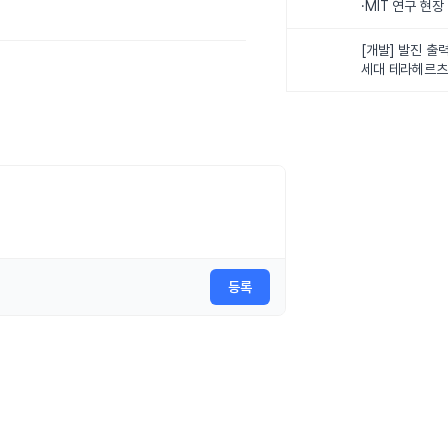
·MIT 연구 현
로벌 로봇학습 
화
[개발] 발진 출력
세대 테라헤르츠
이스
등록