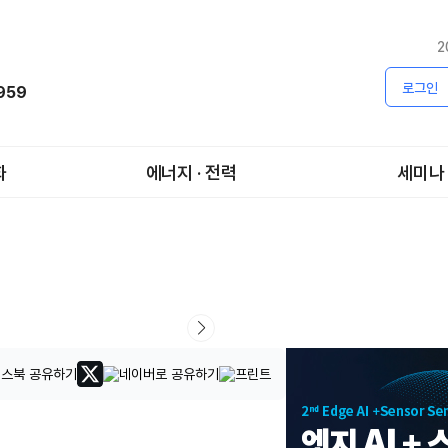
2
로그인
1959
화
에너지 · 전력
세미나