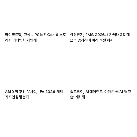
마이크로칩, 고성능 PCIe® Gen 6 스토
삼성전자, FMS 2026서 차세대 3D 메
리지 아키텍처 시연해
모리 공개하며 미래 비전 제시
AMD 잭 후인 부사장, IFA 2026 개막
솔트웨어, AI에이전트 ‘아마존 퀵 AI 워크
기조연설 맡는다
숍’ 개최해