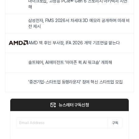
마이크로칩, 고성능 PCIe® Gen 6 스토리지 아키텍처 시연
해
삼성전자, FMS 2026서 차세대 3D 메모리 공개하며 미래 비
전 제시
AMD 잭 후인 부사장, IFA 2026 개막 기조연설 맡는다
솔트웨어, AI에이전트 ‘아마존 퀵 AI 워크숍’ 개최해
‘중견기업-스타트업 동행라운지’ 참여 혁신 스타트업 모집
뉴스레터 구독신청
구독