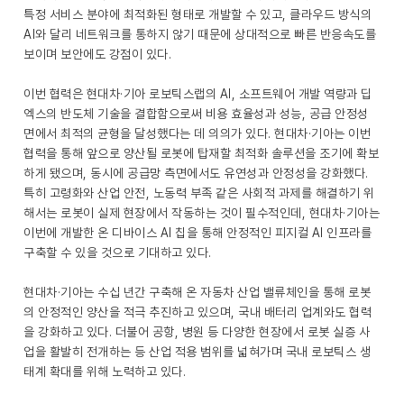
특정 서비스 분야에 최적화된 형태로 개발할 수 있고, 클라우드 방식의
AI와 달리 네트워크를 통하지 않기 때문에 상대적으로 빠른 반응속도를
보이며 보안에도 강점이 있다.
이번 협력은 현대차·기아 로보틱스랩의 AI, 소프트웨어 개발 역량과 딥
엑스의 반도체 기술을 결합함으로써 비용 효율성과 성능, 공급 안정성
면에서 최적의 균형을 달성했다는 데 의의가 있다. 현대차·기아는 이번
협력을 통해 앞으로 양산될 로봇에 탑재할 최적화 솔루션을 조기에 확보
하게 됐으며, 동시에 공급망 측면에서도 유연성과 안정성을 강화했다.
특히 고령화와 산업 안전, 노동력 부족 같은 사회적 과제를 해결하기 위
해서는 로봇이 실제 현장에서 작동하는 것이 필수적인데, 현대차·기아는
이번에 개발한 온 디바이스 AI 칩을 통해 안정적인 피지컬 AI 인프라를
구축할 수 있을 것으로 기대하고 있다.
현대차·기아는 수십 년간 구축해 온 자동차 산업 밸류체인을 통해 로봇
의 안정적인 양산을 적극 추진하고 있으며, 국내 배터리 업계와도 협력
을 강화하고 있다. 더불어 공항, 병원 등 다양한 현장에서 로봇 실증 사
업을 활발히 전개하는 등 산업 적용 범위를 넓혀가며 국내 로보틱스 생
태계 확대를 위해 노력하고 있다.