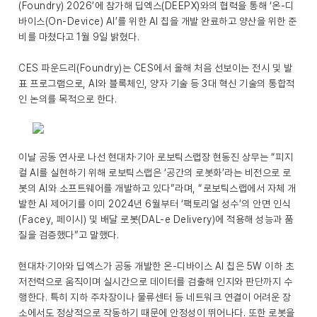
(Foundry) 2026’에 참가해 딥엑스(DEEPX)와의 협력을 통해 ‘온-디
바이스(On-Device) AI’를 위한 AI 칩을 개발 완료하고 양산을 위한 준
비를 마쳤다고 1월 9일 밝혔다.
CES 파운드리(Foundry)는 CES에서 올해 처음 선보이는 전시 및 발
표 프로그램으로, AI와 블록체인, 양자 기술 등 3대 혁신 기술의 통합적
인 논의를 목적으로 한다.
이날 공동 연사로 나선 현대차·기아 로보틱스랩장 현동진 상무는 “피지
컬 AI를 실현하기 위해 로보틱스랩은 ‘공간의 로봇화’라는 비전으로 로
봇의 AI와 소프트웨어를 개발하고 있다”라며, “로보틱스랩에서 자체 개
발한 AI 제어기를 이미 2024년 6월부터 ‘팩토리얼 성수’의 안면 인식
(Facey, 페이시) 및 배달 로봇(DAL-e Delivery)에 적용해 성능과 품
질을 검증했다”고 말했다.
현대차·기아와 딥엑스가 공동 개발한 온-디바이스 AI 칩은 5W 이하 초
저전력으로 움직이며 실시간으로 데이터를 검출해 인지와 판단까지 수
행한다. 특히 지하 주차장이나 물류센터 등 네트워크 연결이 어려운 장
소에서도 정상적으로 작동하기 때문에 안정성이 뛰어나다. 또한 로봇을