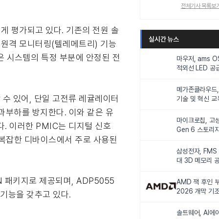
전체기사 목록보
게 평가되고 있다. 기존의 전원 솔
실시간 뉴스
, 원격 모니터링(텔레메트리) 기능
은 시스템의 특정 부분에 안정된 전
마우저, ams 
적외선 LED 공급
니터링 및 탑승
메가존클라우드, 
할 수 있어, 단일 고전류 레귤레이터
기술 및 혁신 교
인재 양성한다
과부하를 방지한다. 이와 같은 유
마이크로칩, 고성
 이러한 PMIC는 디지털 신호
Gen 6 스토리
는 복잡한 디바이스에서 주로 사용된
연해
삼성전자, FMS
대 3D 메모리 
비전 제시
N 패키지로 제공되며, ADP5055
AMD 잭 후인 부
2026 개막 기
화 기능을 갖추고 있다.
솔트웨어, AI에