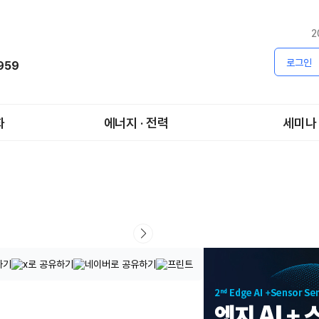
2
로그인
1959
화
에너지 · 전력
세미나