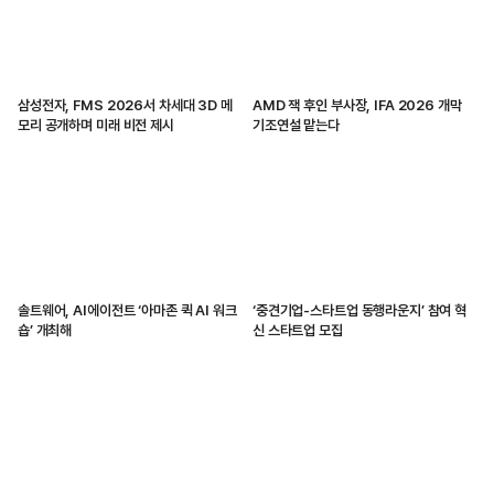
삼성전자, FMS 2026서 차세대 3D 메
AMD 잭 후인 부사장, IFA 2026 개막
모리 공개하며 미래 비전 제시
기조연설 맡는다
솔트웨어, AI에이전트 ‘아마존 퀵 AI 워크
‘중견기업-스타트업 동행라운지’ 참여 혁
숍’ 개최해
신 스타트업 모집