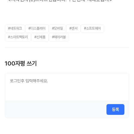
#네트워크
#디스플레이
#모바일
#센서
#소프트웨어
#스마트팩토리
#신제품
#웨어러블
100자평 쓰기
등록