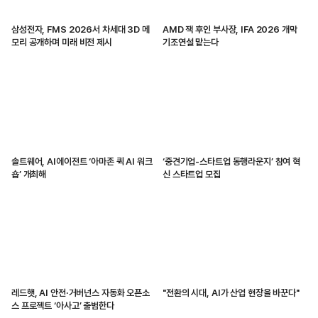
삼성전자, FMS 2026서 차세대 3D 메
AMD 잭 후인 부사장, IFA 2026 개막
모리 공개하며 미래 비전 제시
기조연설 맡는다
솔트웨어, AI에이전트 ‘아마존 퀵 AI 워크
‘중견기업-스타트업 동행라운지’ 참여 혁
숍’ 개최해
신 스타트업 모집
레드햇, AI 안전·거버넌스 자동화 오픈소
"전환의 시대, AI가 산업 현장을 바꾼다"
스 프로젝트 ‘아사고’ 출범한다