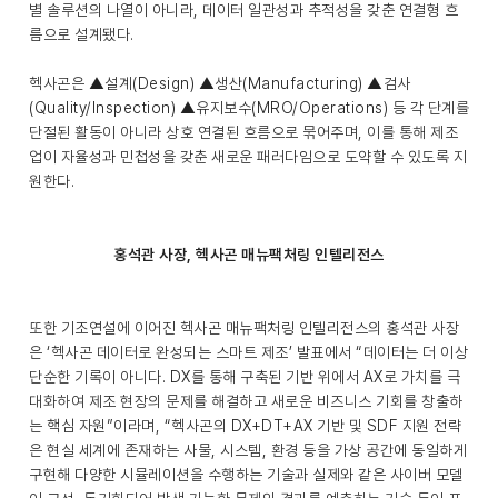
별 솔루션의 나열이 아니라, 데이터 일관성과 추적성을 갖춘 연결형 흐
름으로 설계됐다.
헥사곤은 ▲설계(Design) ▲생산(Manufacturing) ▲검사
(Quality/Inspection) ▲유지보수(MRO/Operations) 등 각 단계를
단절된 활동이 아니라 상호 연결된 흐름으로 묶어주며, 이를 통해 제조
업이 자율성과 민첩성을 갖춘 새로운 패러다임으로 도약할 수 있도록 지
원한다.
홍석관 사장, 헥사곤 매뉴팩처링 인텔리전스
또한 기조연설에 이어진 헥사곤 매뉴팩처링 인텔리전스의 홍석관 사장
은 ‘헥사곤 데이터로 완성되는 스마트 제조’ 발표에서 “데이터는 더 이상
단순한 기록이 아니다. DX를 통해 구축된 기반 위에서 AX로 가치를 극
대화하여 제조 현장의 문제를 해결하고 새로운 비즈니스 기회를 창출하
는 핵심 자원”이라며, “헥사곤의 DX+DT+AX 기반 및 SDF 지원 전략
은 현실 세계에 존재하는 사물, 시스템, 환경 등을 가상 공간에 동일하게
구현해 다양한 시뮬레이션을 수행하는 기술과 실제와 같은 사이버 모델