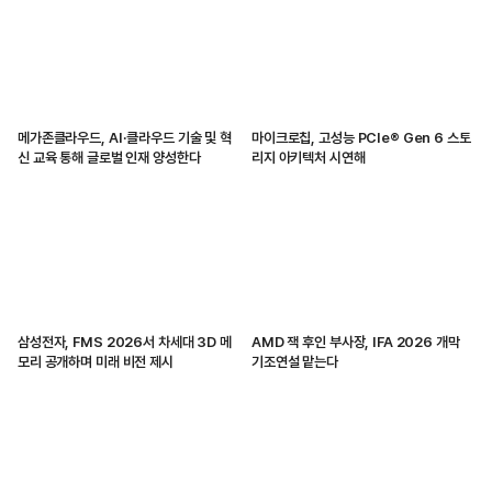
메가존클라우드, AI·클라우드 기술 및 혁
마이크로칩, 고성능 PCIe® Gen 6 스토
신 교육 통해 글로벌 인재 양성한다
리지 아키텍처 시연해
삼성전자, FMS 2026서 차세대 3D 메
AMD 잭 후인 부사장, IFA 2026 개막
모리 공개하며 미래 비전 제시
기조연설 맡는다