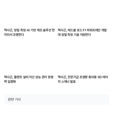
헥사곤, 정밀 측정·AI 기반 제조 솔루션 한
헥사곤, 레드불 포드 F1 파워트레인 개발
자리서 조명한다
에 정밀 측정 기술 지원한다
헥사곤, 플랜트 설비 자산 성능 관리 경쟁
헥사곤, 전문가급 초경량 휴대용 3D 레이
력 입증해
저 스캐너 발표
관련 기사