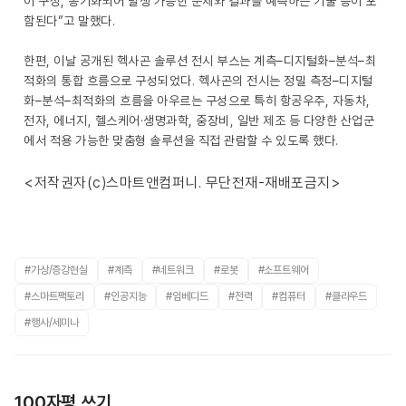
이 구성, 동기화되어 발생 가능한 문제와 결과를 예측하는 기술 등이 포
함된다”고 말했다.
한편, 이날 공개된 헥사곤 솔루션 전시 부스는 계측–디지털화–분석–최
적화의 통합 흐름으로 구성되었다. 헥사곤의 전시는 정밀 측정–디지털
화–분석–최적화의 흐름을 아우르는 구성으로 특히 항공우주, 자동차,
전자, 에너지, 헬스케어·생명과학, 중장비, 일반 제조 등 다양한 산업군
에서 적용 가능한 맞춤형 솔루션을 직접 관람할 수 있도록 했다.
<저작권자(c)스마트앤컴퍼니. 무단전재-재배포금지>
#가상/증강현실
#계측
#네트워크
#로봇
#소프트웨어
#스마트팩토리
#인공지능
#임베디드
#전력
#컴퓨터
#클라우드
#행사/세미나
100자평 쓰기