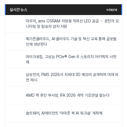
실시간 뉴스
+more
마우저, ams OSRAM 차량용 적외선 LED 공급 ··· 운전자 모
니터링 및 탑승자 감지 지원
메가존클라우드, AI·클라우드 기술 및 혁신 교육 통해 글로벌
인재 양성한다
마이크로칩, 고성능 PCIe® Gen 6 스토리지 아키텍처 시연
해
삼성전자, FMS 2026서 차세대 3D 메모리 공개하며 미래 비
전 제시
AMD 잭 후인 부사장, IFA 2026 개막 기조연설 맡는다
솔트웨어, AI에이전트 ‘아마존 퀵 AI 워크숍’ 개최해