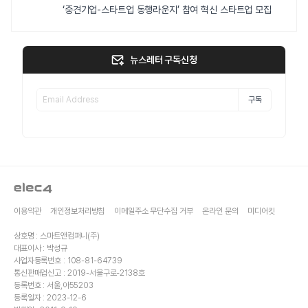
‘중견기업-스타트업 동행라운지’ 참여 혁신 스타트업 모집
뉴스레터 구독신청
구독
이용약관
개인정보처리방침
이메일주소 무단수집 거부
온라인 문의
미디어킷
상호명 : 스마트앤컴퍼니(주)
대표이사 : 박성규
사업자등록번호 : 108-81-64739
통신판매업신고 : 2019-서울구로-2138호
등록번호 : 서울,아55203
등록일자 : 2023-12-6