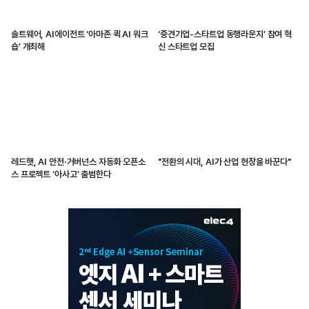
솔트웨어, AI에이전트 ‘아마존 퀵 AI 워크
‘중견기업-스타트업 동행라운지’ 참여 혁
숍’ 개최해
신 스타트업 모집
레드햇, AI 안전·거버넌스 자동화 오픈소
"전환의 시대, AI가 산업 현장을 바꾼다"
스 프로젝트 ‘아사고’ 출범한다