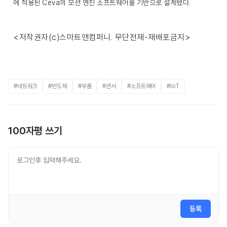
에 적용된 Ceva의 모션 엔진 소프트웨어를 기반으로 설계됐다.
<저작권자(c)스마트앤컴퍼니. 무단전재-재배포금지>
#네트워크
#반도체
#부품
#센서
#소프트웨어
#IoT
100자평 쓰기
등록