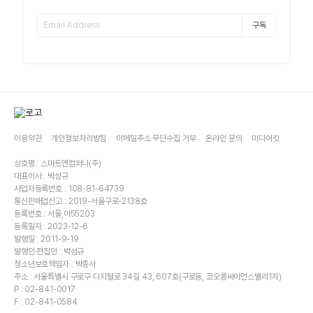
구독
이용약관
개인정보처리방침
이메일주소 무단수집 거부
온라인 문의
미디어킷
상호명 : 스마트앤컴퍼니(주)
대표이사 : 박성규
사업자등록번호 : 108-81-64739
통신판매업신고 : 2019-서울구로-2138호
등록번호 : 서울,아55203
등록일자 : 2023-12-6
발행일 : 2011-9-19
발행인·편집인 : 박성규
청소년보호책임자 : 박종서
주소 : 서울특별시 구로구 디지털로 34길 43, 607호(구로동, 코오롱싸이언스밸리1차)
P : 02-841-0017
F : 02-841-0584