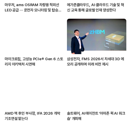
마우저, ams OSRAM 차량용 적외선
메가존클라우드, AI·클라우드 기술 및 혁
LED 공급 ··· 운전자 모니터링 및 탑승자
신 교육 통해 글로벌 인재 양성한다
감지 지원
마이크로칩, 고성능 PCIe® Gen 6 스토
삼성전자, FMS 2026서 차세대 3D 메
리지 아키텍처 시연해
모리 공개하며 미래 비전 제시
AMD 잭 후인 부사장, IFA 2026 개막
솔트웨어, AI에이전트 ‘아마존 퀵 AI 워크
기조연설 맡는다
숍’ 개최해