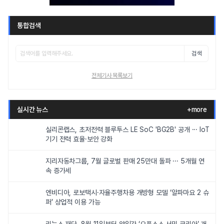
통합검색
검색
전체기사 목록보기
실시간 뉴스
+more
실리콘랩스, 초저전력 블루투스 LE SoC 'BG2B' 공개 ··· IoT
기기 전력 효율·보안 강화
지리자동차그룹, 7월 글로벌 판매 25만대 돌파 ··· 5개월 연
속 증가세
엔비디아, 로보택시·자율주행차용 개방형 모델 ‘알파마요 2 슈
퍼’ 상업적 이용 가능
리눅스 재단, 8월 11일부터 양일간 ‘오픈소스 서밋 코리아’ 개