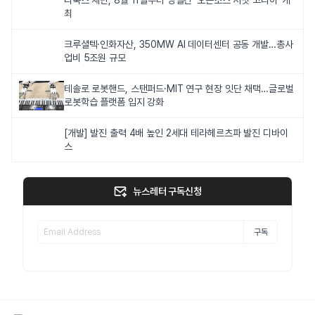
최
크루셜텍·인화자산, 350MW AI 데이터센터 공동 개발…총사
업비 5조원 규모
테솔로 로봇핸드, 스탠퍼드·MIT 연구 현장 잇단 채택…글로벌
로봇학습 플랫폼 입지 강화
[개발] 발진 출력 4배 높인 2세대 테라헤르츠파 발진 디바이
스
뉴스레터 구독신청
구독