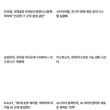
인프랩, 국제표준 안전보건경영시스템 획
시티아이랩, 전기차 화재 예측·감지 시스
득하며 "건강한 IT 근무 환경 공인"
템 실증해
삼성전자, 프라임 비디오에 ‘HDR10+ 어
카스퍼스키, 컨테이너 보안 기능 강화 나선
드밴스드’ 적용해
다
KAIST, '제1회 로봇 해커톤' 개최하며 피
슈나이더 일렉트릭, AI 데이터센터의 새로
지컬 AI 인재 양성한다
운 병목은 ‘전력’