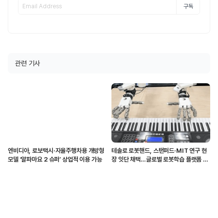
구독
관련 기사
엔비디아, 로보택시·자율주행차용 개방형
테솔로 로봇핸드, 스탠퍼드·MIT 연구 현
모델 ‘알파마요 2 슈퍼’ 상업적 이용 가능
장 잇단 채택…글로벌 로봇학습 플랫폼 입
지 강화