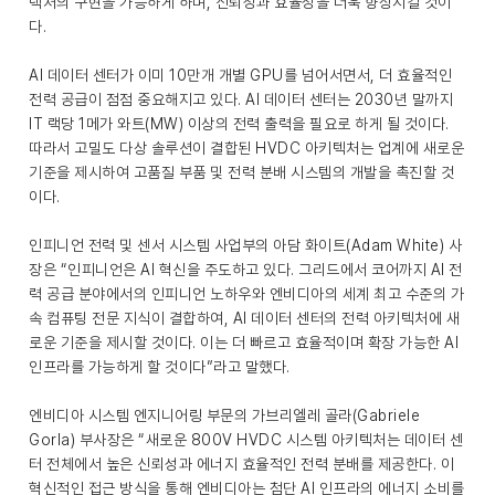
텍처의 구현을 가능하게 하며, 신뢰성과 효율성을 더욱 향상시킬 것이
다.
AI 데이터 센터가 이미 10만개 개별 GPU를 넘어서면서, 더 효율적인
전력 공급이 점점 중요해지고 있다. AI 데이터 센터는 2030년 말까지
IT 랙당 1메가 와트(MW) 이상의 전력 출력을 필요로 하게 될 것이다.
따라서 고밀도 다상 솔루션이 결합된 HVDC 아키텍처는 업계에 새로운
기준을 제시하여 고품질 부품 및 전력 분배 시스템의 개발을 촉진할 것
이다.
인피니언 전력 및 센서 시스템 사업부의 아담 화이트(Adam White) 사
장은 “인피니언은 AI 혁신을 주도하고 있다. 그리드에서 코어까지 AI 전
력 공급 분야에서의 인피니언 노하우와 엔비디아의 세계 최고 수준의 가
속 컴퓨팅 전문 지식이 결합하여, AI 데이터 센터의 전력 아키텍처에 새
로운 기준을 제시할 것이다. 이는 더 빠르고 효율적이며 확장 가능한 AI
인프라를 가능하게 할 것이다”라고 말했다.
엔비디아 시스템 엔지니어링 부문의 가브리엘레 골라(Gabriele
Gorla) 부사장은 “새로운 800V HVDC 시스템 아키텍처는 데이터 센
터 전체에서 높은 신뢰성과 에너지 효율적인 전력 분배를 제공한다. 이
혁신적인 접근 방식을 통해 엔비디아는 첨단 AI 인프라의 에너지 소비를