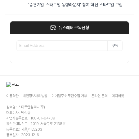
‘중견기업-스타트업 동행라운지’ 참여 혁신 스타트업 모집
뉴스레터 구독신청
구독
이용약관
개인정보처리방침
이메일주소 무단수집 거부
온라인 문의
미디어킷
상호명 : 스마트앤컴퍼니(주)
대표이사 : 박성규
사업자등록번호 : 108-81-64739
통신판매업신고 : 2019-서울구로-2138호
등록번호 : 서울,아55203
등록일자 : 2023-12-6