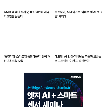
AMD 잭 후인 부사장, IFA 2026 개막
솔트웨어, AI에이전트 ‘아마존 퀵 AI 워크
기조연설 맡는다
숍’ 개최해
‘중견기업-스타트업 동행라운지’ 참여 혁
레드햇, AI 안전·거버넌스 자동화 오픈소
신 스타트업 모집
스 프로젝트 ‘아사고’ 출범한다