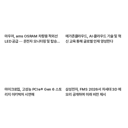
마우저, ams OSRAM 차량용 적외선
메가존클라우드, AI·클라우드 기술 및 혁
LED 공급 ··· 운전자 모니터링 및 탑승자
신 교육 통해 글로벌 인재 양성한다
감지 지원
마이크로칩, 고성능 PCIe® Gen 6 스토
삼성전자, FMS 2026서 차세대 3D 메
리지 아키텍처 시연해
모리 공개하며 미래 비전 제시