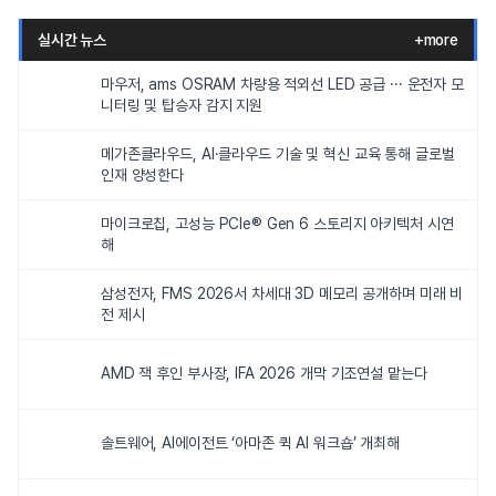
실시간 뉴스
+more
마우저, ams OSRAM 차량용 적외선 LED 공급 ··· 운전자 모
니터링 및 탑승자 감지 지원
메가존클라우드, AI·클라우드 기술 및 혁신 교육 통해 글로벌
인재 양성한다
마이크로칩, 고성능 PCIe® Gen 6 스토리지 아키텍처 시연
해
삼성전자, FMS 2026서 차세대 3D 메모리 공개하며 미래 비
전 제시
AMD 잭 후인 부사장, IFA 2026 개막 기조연설 맡는다
솔트웨어, AI에이전트 ‘아마존 퀵 AI 워크숍’ 개최해