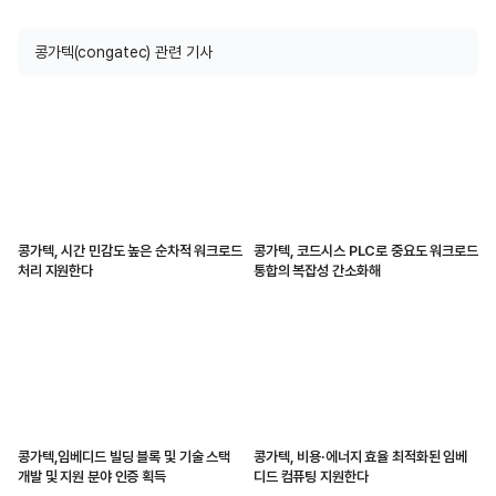
콩가텍(congatec) 관련 기사
콩가텍, 시간 민감도 높은 순차적 워크로드
콩가텍, 코드시스 PLC로 중요도 워크로드
처리 지원한다
통합의 복잡성 간소화해
콩가텍,임베디드 빌딩 블록 및 기술 스택
콩가텍, 비용·에너지 효율 최적화된 임베
개발 및 지원 분야 인증 획득
디드 컴퓨팅 지원한다