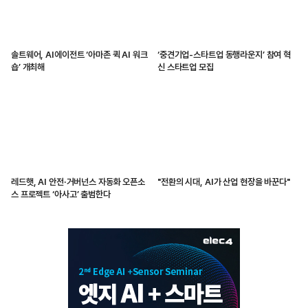
솔트웨어, AI에이전트 ‘아마존 퀵 AI 워크
‘중견기업-스타트업 동행라운지’ 참여 혁
숍’ 개최해
신 스타트업 모집
레드햇, AI 안전·거버넌스 자동화 오픈소
"전환의 시대, AI가 산업 현장을 바꾼다"
스 프로젝트 ‘아사고’ 출범한다