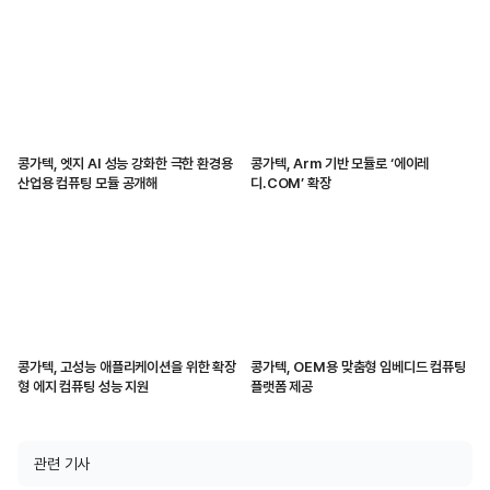
콩가텍, 엣지 AI 성능 강화한 극한 환경용
콩가텍, Arm 기반 모듈로 ‘에이레
산업용 컴퓨팅 모듈 공개해
디.COM’ 확장
콩가텍, 고성능 애플리케이션을 위한 확장
콩가텍, OEM용 맞춤형 임베디드 컴퓨팅
형 에지 컴퓨팅 성능 지원
플랫폼 제공
관련 기사