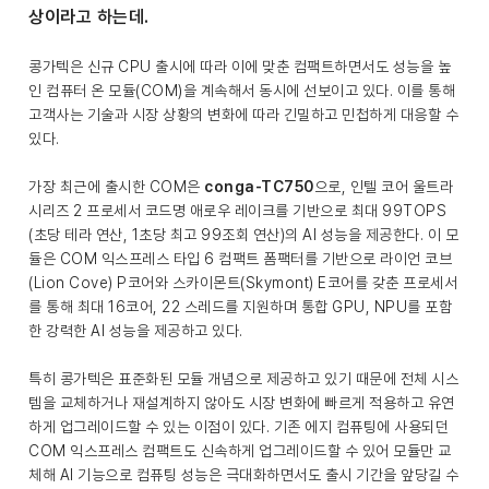
상이라고 하는데.
콩가텍은 신규 CPU 출시에 따라 이에 맞춘 컴팩트하면서도 성능을 높
인 컴퓨터 온 모듈(COM)을 계속해서 동시에 선보이고 있다. 이를 통해
고객사는 기술과 시장 상황의 변화에 따라 긴밀하고 민첩하게 대응할 수
있다.
가장 최근에 출시한 COM은
conga-TC750
으로, 인텔 코어 울트라
시리즈 2 프로세서 코드명 애로우 레이크를 기반으로 최대 99TOPS
(초당 테라 연산, 1초당 최고 99조회 연산)의 AI 성능을 제공한다. 이 모
듈은 COM 익스프레스 타입 6 컴팩트 폼팩터를 기반으로 라이언 코브
(Lion Cove) P코어와 스카이몬트(Skymont) E코어를 갖춘 프로세서
를 통해 최대 16코어, 22 스레드를 지원하며 통합 GPU, NPU를 포함
한 강력한 AI 성능을 제공하고 있다.
특히 콩가텍은 표준화된 모듈 개념으로 제공하고 있기 때문에 전체 시스
템을 교체하거나 재설계하지 않아도 시장 변화에 빠르게 적용하고 유연
하게 업그레이드할 수 있는 이점이 있다. 기존 에지 컴퓨팅에 사용되던
COM 익스프레스 컴팩트도 신속하게 업그레이드할 수 있어 모듈만 교
체해 AI 기능으로 컴퓨팅 성능은 극대화하면서도 출시 기간을 앞당길 수