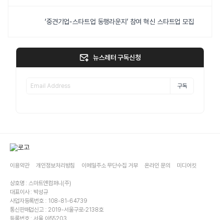
‘중견기업-스타트업 동행라운지’ 참여 혁신 스타트업 모집
뉴스레터 구독신청
구독
이용약관
개인정보처리방침
이메일주소 무단수집 거부
온라인 문의
미디어킷
상호명 : 스마트앤컴퍼니(주)
대표이사 : 박성규
사업자등록번호 : 108-81-64739
통신판매업신고 : 2019-서울구로-2138호
등록번호 : 서울,아55203