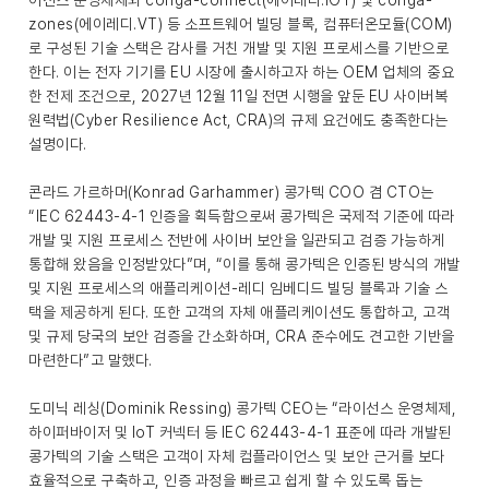
이선스 운영체제와 conga-connect(에이레디.IOT) 및 conga-
zones(에이레디.VT) 등 소프트웨어 빌딩 블록, 컴퓨터온모듈(COM)
로 구성된 기술 스택은 감사를 거친 개발 및 지원 프로세스를 기반으로
한다. 이는 전자 기기를 EU 시장에 출시하고자 하는 OEM 업체의 중요
한 전제 조건으로, 2027년 12월 11일 전면 시행을 앞둔 EU 사이버복
원력법(Cyber Resilience Act, CRA)의 규제 요건에도 충족한다는
설명이다.
콘라드 가르하머(Konrad Garhammer) 콩가텍 COO 겸 CTO는
“IEC 62443-4-1 인증을 획득함으로써 콩가텍은 국제적 기준에 따라
개발 및 지원 프로세스 전반에 사이버 보안을 일관되고 검증 가능하게
통합해 왔음을 인정받았다”며, “이를 통해 콩가텍은 인증된 방식의 개발
및 지원 프로세스의 애플리케이션-레디 임베디드 빌딩 블록과 기술 스
택을 제공하게 된다. 또한 고객의 자체 애플리케이션도 통합하고, 고객
및 규제 당국의 보안 검증을 간소화하며, CRA 준수에도 견고한 기반을
마련한다”고 말했다.
도미닉 레싱(Dominik Ressing) 콩가텍 CEO는 “라이선스 운영체제,
하이퍼바이저 및 IoT 커넥터 등 IEC 62443-4-1 표준에 따라 개발된
콩가텍의 기술 스택은 고객이 자체 컴플라이언스 및 보안 근거를 보다
효율적으로 구축하고, 인증 과정을 빠르고 쉽게 할 수 있도록 돕는