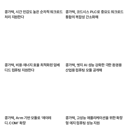
콩가텍, 시간 민감도 높은 순차적 워크로드
콩가텍, 코드시스 PLC로 중요도 워크로드
처리 지원한다
통합의 복잡성 간소화해
콩가텍, 비용·에너지 효율 최적화된 임베
콩가텍, 엣지 AI 성능 강화한 극한 환경용
디드 컴퓨팅 지원한다
산업용 컴퓨팅 모듈 공개해
콩가텍, Arm 기반 모듈로 ‘에이레
콩가텍, 고성능 애플리케이션을 위한 확장
디.COM’ 확장
형 에지 컴퓨팅 성능 지원