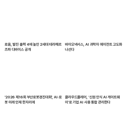
로옴, 발진 출력 4배 높인 2세대 테라헤르
바이오넥서스, AI 과학자 에이전트 고도화
츠파 디바이스 공개
나선다
'2026 제16회 부산로봇경진대회', AI·로
클라우드플레어, ‘신원 인식 AI 게이트웨
봇 미래 인재 한자리에
이’로 기업 AI 사용 통합 관리한다