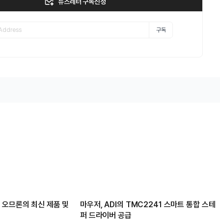
뉴스레터 구독신청
구독
 오므론의 최신 제품 및
마우저, ADI의 TMC2241 스마트 통합 스테
퍼 드라이버 공급