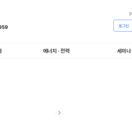
2
로그인
1959
화
에너지 · 전력
세미나