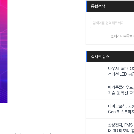
통합검색
전체기사 목록보
실시간 뉴스
마우저, ams 
적외선 LED 공급
니터링 및 탑승
메가존클라우드, 
기술 및 혁신 교
인재 양성한다
마이크로칩, 고성
Gen 6 스토리
연해
삼성전자, FMS
대 3D 메모리 