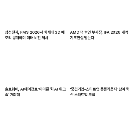
삼성전자, FMS 2026서 차세대 3D 메
AMD 잭 후인 부사장, IFA 2026 개막
모리 공개하며 미래 비전 제시
기조연설 맡는다
솔트웨어, AI에이전트 ‘아마존 퀵 AI 워크
‘중견기업-스타트업 동행라운지’ 참여 혁
숍’ 개최해
신 스타트업 모집