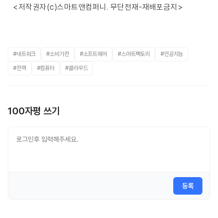
<저작권자(c)스마트앤컴퍼니. 무단전재-재배포금지>
#네트워크
#소비가전
#소프트웨어
#스마트팩토리
#인공지능
#전력
#컴퓨터
#클라우드
100자평 쓰기
등록