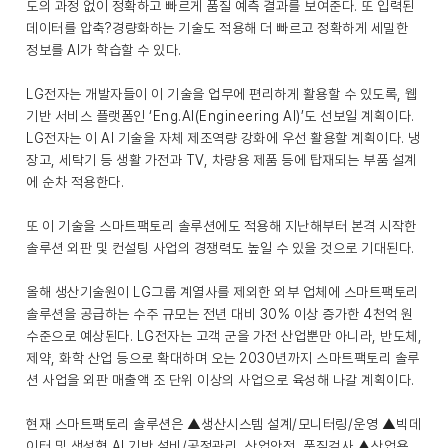
도의 과정 없이 정확하고 빠르게 품질 예측 결과를 보여준다. 또 입력된
데이터를 압축?경량화하는 기술도 적용해 더 빠르고 정확하게 세밀한
정보를 AI가 학습할 수 있다.
LG전자는 개발자들이 이 기술을 업무에 편리하게 활용할 수 있도록, 웹
기반 서비스 플랫폼인 ‘Eng.AI(Engineering AI)’도 선보일 계획이다.
LG전자는 이 AI 기술을 자체 제조역량 강화에 우선 활용할 계획이다. 냉
장고, 세탁기 등 생활 가전과 TV, 차량용 제품 등에 탑재되는 부품 설계
에 순차 적용한다.
또 이 기술을 스마트팩토리 솔루션에도 적용해 지난해부터 본격 시작한
솔루션 외판 및 컨설팅 사업의 경쟁력도 높일 수 있을 것으로 기대된다.
올해 생산기술원이 LG그룹 계열사를 제외한 외부 업체에 스마트팩토리
솔루션을 공급하는 수주 규모는 전년 대비 30% 이상 증가한 4천억 원
수준으로 예상된다. LG전자는 고객 군을 가전 산업뿐만 아니라, 반도체,
제약, 화학 산업 등으로 확대하며 오는 2030년까지 스마트팩토리 솔루
션 사업을 외판 매출액 조 단위 이상의 사업으로 육성해 나갈 계획이다.
현재 스마트팩토리 솔루션은 ▲생산시스템 설계/모니터링/운영 ▲빅데
이터 및 생성형 AI 기반 설비/공정관리, 산업안전, 품질검사 ▲산업용