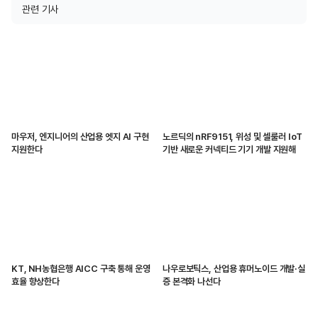
관련 기사
마우저, 엔지니어의 산업용 엣지 AI 구현
노르딕의 nRF9151, 위성 및 셀룰러 IoT
지원한다
기반 새로운 커넥티드 기기 개발 지원해
KT, NH농협은행 AICC 구축 통해 운영
나우로보틱스, 산업용 휴머노이드 개발·실
효율 향상한다
증 본격화 나선다