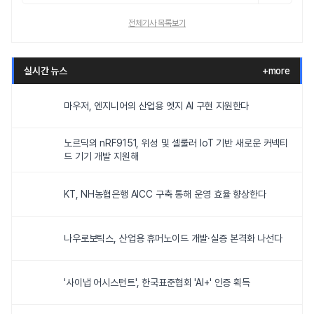
전체기사 목록보기
실시간 뉴스
+more
마우저, 엔지니어의 산업용 엣지 AI 구현 지원한다
노르딕의 nRF9151, 위성 및 셀룰러 IoT 기반 새로운 커넥티
드 기기 개발 지원해
KT, NH농협은행 AICC 구축 통해 운영 효율 향상한다
나우로보틱스, 산업용 휴머노이드 개발·실증 본격화 나선다
'사이냅 어시스턴트', 한국표준협회 'AI+' 인증 획득