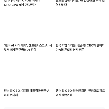
엔비디아, 베라 CPU로 차세대
글로벌 업계 리더들, AI 안전·보안 위해 협
CPU·GPU 설계 가속한다
력 나선다
"한국 AI 시대 개막", 샌프란시스코 AI 서
한국 기업 리더들, 젠슨 황 CEO와 엔비디
밋서 제시된 한국의 AI 전략
아 실리콘밸리 본사 방문
젠슨 황 CEO, 이재명 대통령과 한국 AI
젠슨 황 CEO·최태원 회장, 만찬으로 파트
미래 논의해
너십 재확인해