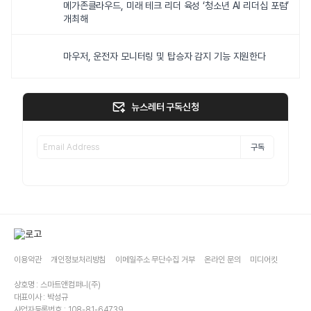
메가존클라우드, 미래 테크 리더 육성 ‘청소년 AI 리더십 포럼’
개최해
마우저, 운전자 모니터링 및 탑승자 감지 기능 지원한다
뉴스레터 구독신청
구독
이용약관
개인정보처리방침
이메일주소 무단수집 거부
온라인 문의
미디어킷
상호명 : 스마트앤컴퍼니(주)
대표이사 : 박성규
사업자등록번호 : 108-81-64739