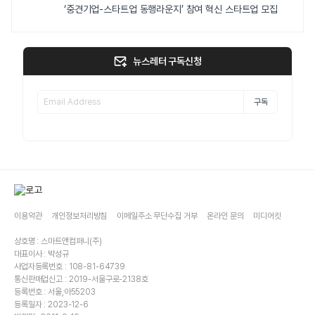
‘중견기업-스타트업 동행라운지’ 참여 혁신 스타트업 모집
뉴스레터 구독신청
구독
이용약관
개인정보처리방침
이메일주소 무단수집 거부
온라인 문의
미디어킷
상호명 : 스마트앤컴퍼니(주)
대표이사 : 박성규
사업자등록번호 : 108-81-64739
통신판매업신고 : 2019-서울구로-2138호
등록번호 : 서울,아55203
등록일자 : 2023-12-6