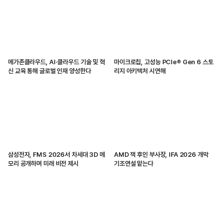
메가존클라우드, AI·클라우드 기술 및 혁
마이크로칩, 고성능 PCIe® Gen 6 스토
신 교육 통해 글로벌 인재 양성한다
리지 아키텍처 시연해
삼성전자, FMS 2026서 차세대 3D 메
AMD 잭 후인 부사장, IFA 2026 개막
모리 공개하며 미래 비전 제시
기조연설 맡는다