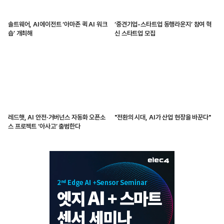
솔트웨어, AI에이전트 ‘아마존 퀵 AI 워크
‘중견기업-스타트업 동행라운지’ 참여 혁
숍’ 개최해
신 스타트업 모집
레드햇, AI 안전·거버넌스 자동화 오픈소
"전환의 시대, AI가 산업 현장을 바꾼다"
스 프로젝트 ‘아사고’ 출범한다