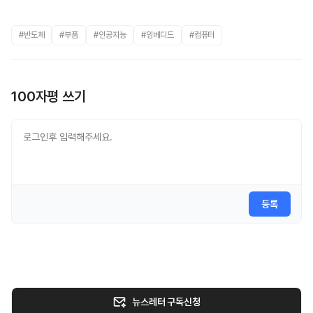
#반도체
#부품
#인공지능
#임베디드
#컴퓨터
100자평 쓰기
등록
뉴스레터 구독신청