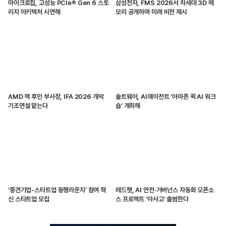
마이크로칩, 고성능 PCIe® Gen 6 스토
삼성전자, FMS 2026서 차세대 3D 메
리지 아키텍처 시연해
모리 공개하며 미래 비전 제시
AMD 잭 후인 부사장, IFA 2026 개막
솔트웨어, AI에이전트 ‘아마존 퀵 AI 워크
기조연설 맡는다
숍’ 개최해
‘중견기업-스타트업 동행라운지’ 참여 혁
레드햇, AI 안전·거버넌스 자동화 오픈소
신 스타트업 모집
스 프로젝트 ‘아사고’ 출범한다