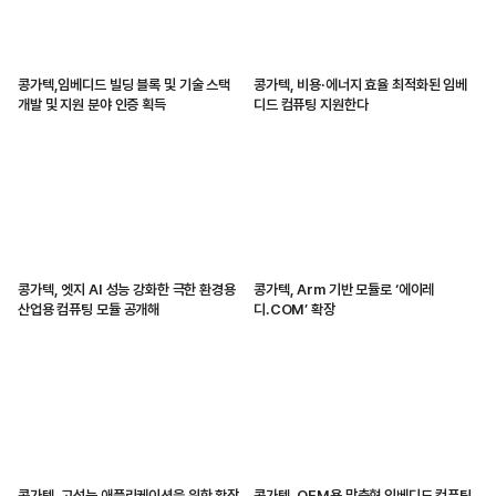
콩가텍,임베디드 빌딩 블록 및 기술 스택
콩가텍, 비용·에너지 효율 최적화된 임베
개발 및 지원 분야 인증 획득
디드 컴퓨팅 지원한다
콩가텍, 엣지 AI 성능 강화한 극한 환경용
콩가텍, Arm 기반 모듈로 ‘에이레
산업용 컴퓨팅 모듈 공개해
디.COM’ 확장
콩가텍, 고성능 애플리케이션을 위한 확장
콩가텍, OEM용 맞춤형 임베디드 컴퓨팅